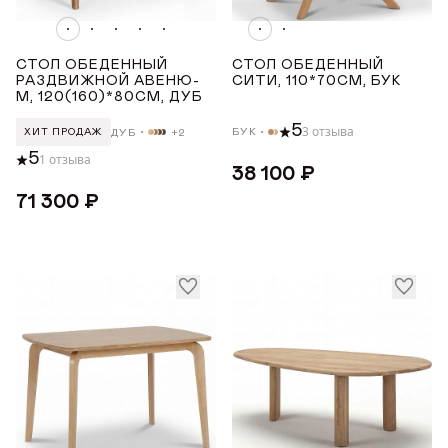
Показать все
Награды
СТОЛ ОБЕДЕННЫЙ
СТОЛ ОБЕДЕННЫЙ
КОЛИЧЕСТВО ПОСАДОЧНЫХ МЕСТ
Телепроекты
РАЗДВИЖНОЙ АВЕНЮ-
СИТИ, 110*70СМ, БУК
М, 120(160)*80СМ, ДУБ
5-7
5
3 отзыва
БУК
ДУБ
+2
ХИТ ПРОДАЖ
5
1 отзыва
2-4
38 100 ₽
4-10
71 300 ₽
4-6
4-8
Показать все
МАТЕРИАЛ
Бук
Дуб