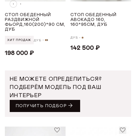
Керамика
Массив дуба
СТОЛ ОБЕДЕННЫЙ
СТОЛ ОБЕДЕННЫЙ
РАЗДВИЖНОЙ
АВОКАДО 160,
Шпон дуба
ФЬОРД,160(200)*90 СМ,
160*95СМ, ДУБ
ДУБ
Дубовая ламель
ДУБ
ДУБ
ХИТ ПРОДАЖ
142 500 ₽
ДЛИНА ТОВАРА (СМ)
198 000 ₽
от
до
НЕ МОЖЕТЕ ОПРЕДЕЛИТЬСЯ?
ШИРИНА ТОВАРА (СМ)
ПОДБЕРЁМ МОДЕЛЬ ПОД ВАШ
ИНТЕРЬЕР
от
до
ПОЛУЧИТЬ ПОДБОР
ВЫСОТА ТОВАРА (СМ)