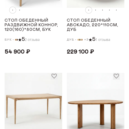
СТРАНА ПРОИЗВОДСТВА
СТОЛ ОБЕДЕННЫЙ
СТОЛ ОБЕДЕННЫЙ
РАЗДВИЖНОЙ КОННОР,
АВОКАДО, 220*110СМ,
РОССИЯ
120(160)*80СМ, БУК
ДУБ
5
5
2 отзыва
1 отзыва
БУК
ДУБ
+3
ТОНИРОВКА
54 900 ₽
229 100 ₽
Белая эмаль
Белёный дуб
Белый
Венге
Орех
Показать все
ПОКРЫТИЕ СТОЛЕШНИЦЫ