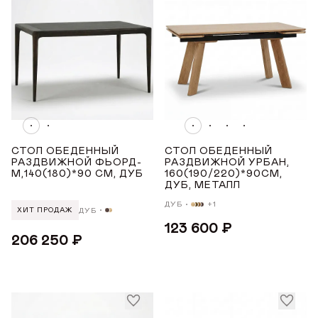
от
до
СТОЛ ОБЕДЕННЫЙ
СТОЛ ОБЕДЕННЫЙ
РАЗДВИЖНОЙ ФЬОРД-
РАЗДВИЖНОЙ УРБАН,
М,140(180)*90 СМ, ДУБ
160(190/220)*90СМ,
ДОБРО ПОЖАЛОВАТЬ
ДУБ, МЕТАЛЛ
ДУБ
+1
ДУБ
ХИТ ПРОДАЖ
КУПИТЬ В ОДИН КЛИК
Имя*
АВТОРИЗАЦИЯ/
123 600 ₽
206 250 ₽
РЕГИСТРАЦИЯ
СТОЛЫ ДЛЯ ГОСТИНОЙ
Авторизуйтесь или зарегистрируйтесь
Имя
по номеру телефона
Почта*