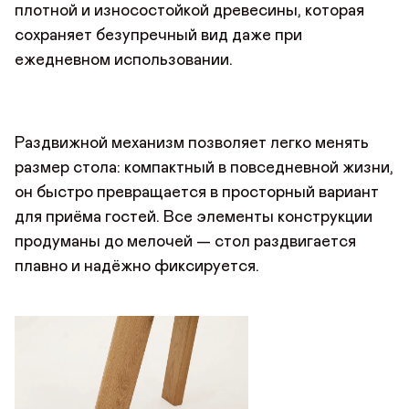
плотной и износостойкой древесины, которая
ДОБРО ПОЖАЛОВАТЬ
сохраняет безупречный вид даже при
ежедневном использовании.
Имя*
АВТОРИЗАЦИЯ/
КУПИТЬ В ОДИН КЛИК
Имя
РЕГИСТРАЦИЯ
Имя
Авторизуйтесь или зарегистрируйтесь
по номеру телефона
Раздвижной механизм позволяет легко менять
Почта*
Отзыв
размер стола: компактный в повседневной жизни,
Телефон
Телефон
он быстро превращается в просторный вариант
для приёма гостей. Все элементы конструкции
Предпочтительный способ связи*
продуманы до мелочей — стол раздвигается
Telegram
WhatsApp
Viber
плавно и надёжно фиксируется.
ОТПРАВИТЬ ЗАЯВКУ
ОТПРАВИТЬ
Данные можно заполнить позже
в личном кабинете
Продолжая, вы даёте
согласие на сбор, обработку
и хранение
Продолжая, вы даёте
согласие на сбор, обработку
и хранение
ДОБАВИТЬ ФОТО
персональных данных
персональных данных
СОХРАНИТЬ
ОТПРАВИТЬ