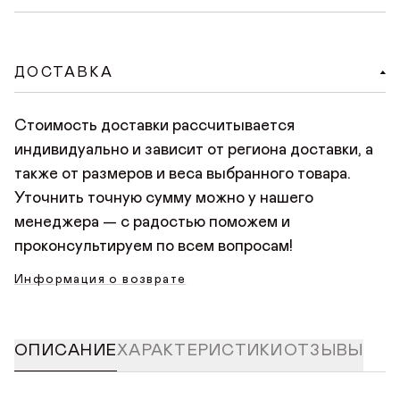
Доступен удобный способ онлайн-оплаты на
сайте. При оформлении заказа на сайте нужно
ДОСТАВКА
нажать «Оплатить заказ», произойдет переход на
безопасную страницу оплаты, где нужно указать
Стоимость доставки рассчитывается
данные банковской карты. Платить можно любой
индивидуально и зависит от региона доставки, а
картой Мир, Visa или Mastercard.
также от размеров и веса выбранного товара.
Уточнить точную сумму можно у нашего
менеджера — с радостью поможем и
проконсультируем по всем вопросам!
Информация о возврате
ОПИСАНИЕ
ХАРАКТЕРИСТИКИ
ОТЗЫВЫ