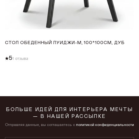
СТОЛ ОБЕДЕННЫЙ ЛУИДЖИ-М, 100*100СМ, ДУБ
С
1
5
1 отзыва
БОЛЬШЕ ИДЕЙ ДЛЯ ИНТЕРЬЕРА МЕЧТЫ
— В НАШЕЙ РАССЫЛКЕ
Отправляя данные, вы соглашаетесь с
политикой конфиденциальности