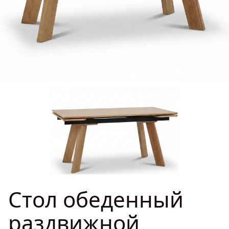
ГДЕ КУПИТЬ
(Чёрная шагрень))
ДИЗАЙНЕРАМ
Стол обеденный раздвижной
Урбан, 160(190/220)*90см,
135 960 ₽
дуб, металл (011 (Тёмное
СОТРУДНИЧЕСТВО
масло), 820 (Чёрная шагрень))
ДИЛЕРАМ
ПОКУПАТЕЛЮ
КОНТАКТЫ
О ФАБРИКЕ
Стол обеденный
О нас
VK
Youtube
Telegram
MAX
Яндекс Ритм
Pinterest
раздвижной
История