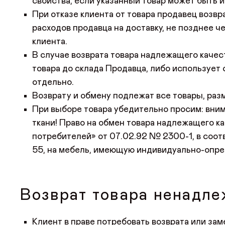
свойства, если указанный товар может быть
При отказе клиента от товара продавец возв
ДИЛЕРАМ
расходов продавца на доставку, не позднее ч
клиента.
ПОКУПАТЕЛЮ
В случае возврата товара надлежащего каче
товара до склада Продавца, либо использует
КОНТАКТЫ
отдельно.
Возврату и обмену подлежат все товары, раз
О ФАБРИКЕ
При выборе товара убедительно просим: вним
ткани! Право на обмен товара надлежащего к
О нас
потребителей» от 07.02.92 № 2300-1, в соот
55, на мебель, имеющую индивидуально-опре
История
Награды
Возврат товара ненадле
Телепроекты
Клиент в праве потребовать возврата или за