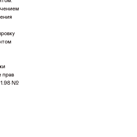
нтом.
ючением
ления
ировку
ентом
ки
е прав
01.98 №
я