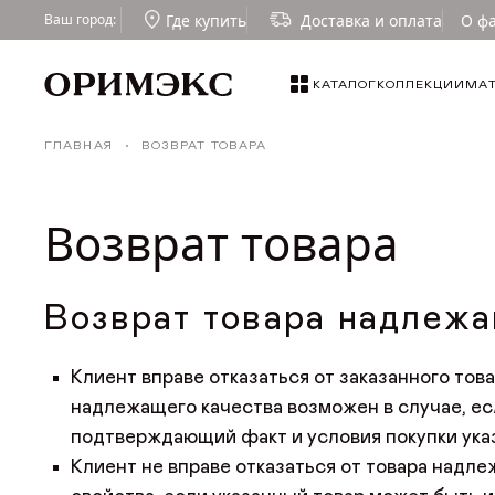
Где купить
Доставка и оплата
О ф
Ваш город:
КАТАЛОГ
КОЛЛЕКЦИИ
МА
КАТАЛОГ
Столы
ГЛАВНАЯ
ВОЗВРАТ ТОВАРА
КОЛЛЕКЦИИ
Стулья
Возврат товара
МАТЕРИАЛЫ
Табуреты
Малые формы
ТКАНИ И ТОНИРОВКИ
Возврат товара надлежа
Стулья для кафе и ресторанов
ГДЕ КУПИТЬ
Клиент вправе отказаться от заказанного това
надлежащего качества возможен в случае, есл
ДИЗАЙНЕРАМ
подтверждающий факт и условия покупки указ
Клиент не вправе отказаться от товара над
СОТРУДНИЧЕСТВО