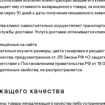
 использован исключительно приобретающим его клие
ращает ему стоимость возвращенного товара, за искл
ем через 10 дней с даты получения письменного заяв
ства клиент самостоятельно осуществляет транспорт
 службы доставки. Услуга доставки оплачивается кли
мещённые на сайте.
ательно изучите размеры, цвета тонировки и расцвет
ачества, предусмотренное ст. 25 Закона РФ «О защит
ветствии с Постановлением правительства РФ от 19.
VK
Youtube
Telegram
MAX
Яндекс Ритм
Pinterest
деленные свойства, не распространяется.
ДОБРО ПОЖАЛОВАТЬ
+7 (917) 005-50-50
интернет-магазин
ONLINE@ORIMEX.RU
Имя*
АВТОРИЗАЦИЯ/
жащего качества
НАПИСАТЬ ДИРЕКТОРУ
РЕГИСТРАЦИЯ
мены товара ненадлежащего качества либо устранени