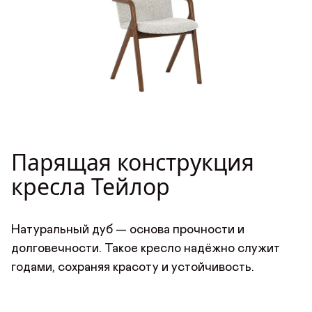
Парящая конструкция
ОСТАВИТЬ ОТЗЫВ
кресла Тейлор
ДОБРО ПОЖАЛОВАТЬ
Имя*
АВТОРИЗАЦИЯ/
КУПИТЬ В ОДИН КЛИК
Имя
Натуральный дуб — основа прочности и
РЕГИСТРАЦИЯ
долговечности. Такое кресло надёжно служит
Имя
годами, сохраняя красоту и устойчивость.
Авторизуйтесь или зарегистрируйтесь
по номеру телефона
Почта*
Отзыв
Телефон