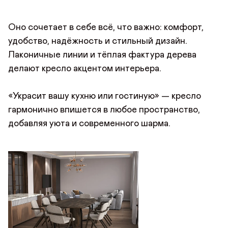
Телефон
Предпочтительный способ связи*
Оно сочетает в себе всё, что важно: комфорт,
удобство, надёжность и стильный дизайн.
Telegram
WhatsApp
Viber
Лаконичные линии и тёплая фактура дерева
ОТПРАВИТЬ ЗАЯВКУ
ОТПРАВИТЬ
Данные можно заполнить позже
делают кресло акцентом интерьера.
в личном кабинете
Продолжая, вы даёте
согласие на сбор, обработку
и хранение
Продолжая, вы даёте
согласие на сбор, обработку
и хранение
ДОБАВИТЬ ФОТО
персональных данных
персональных данных
«Украсит вашу кухню или гостиную» — кресло
СОХРАНИТЬ
гармонично впишется в любое пространство,
ОТПРАВИТЬ
добавляя уюта и современного шарма.