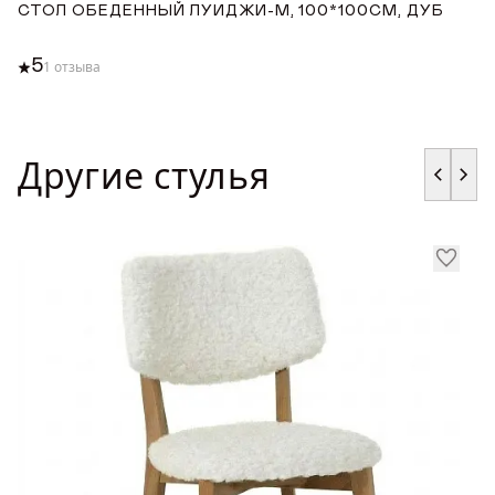
СТОЛ ОБЕДЕННЫЙ ЛУИДЖИ-М, 100*100СМ, ДУБ
С
1