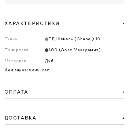
ХАРАКТЕРИСТИКИ
Ткань:
ТД Шанель (Chanel) 10
Тонировка:
400 (Орех Макадамия)
Материал:
Дуб
Все характеристики
ОПЛАТА
Доступен удобный способ онлайн-оплаты на
сайте. При оформлении заказа на сайте нужно
ДОСТАВКА
нажать «Оплатить заказ», произойдет переход на