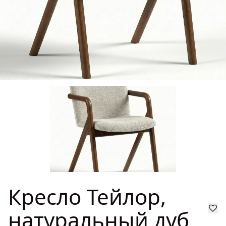
ГДЕ КУПИТЬ
Кресло Тейлор, натуральный дуб
(тк. V Estetica malahite, т.0
37 200 ₽
ДИЗАЙНЕРАМ
(Светлый дуб))
400 (Орех
0 (Светлый дуб)
020 (Дуб
Макадамия)
меловой)
СОТРУДНИЧЕСТВО
Кресло Тейлор, натуральный дуб
(тк. Д Барса (Barsa) 810, т.020
37 200 ₽
ДИЛЕРАМ
(Дуб меловой))
ПОКУПАТЕЛЮ
011 (Тёмное
масло)
Кресло Тейлор, натуральный дуб
(тк. Д Барса (Barsa) 808, т.020
37 200 ₽
(Дуб меловой))
КОНТАКТЫ
О ФАБРИКЕ
Кресло Тейлор, натуральный дуб
Кресло Тейлор,
(тк. ТД Шанель (Chanel) 10, т.011
48 125 ₽
О нас
(Тёмное масло))
VK
Youtube
Telegram
MAX
Яндекс Ритм
Pinterest
натуральный дуб
История