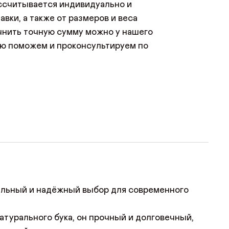
ссчитывается индивидуально и
анковской карты. Платить можно
авки, а также от размеров и веса
 или Mastercard.
чнить точную сумму можно у нашего
ю поможем и проконсультируем по
ильный и надёжный выбор для современного
атурального бука, он прочный и долговечный,