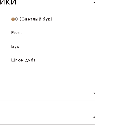
ТИКИ
0 (Светлый бук)
Есть
Бук
Шпон дуба
об онлайн-оплаты на сайте. При
айте нужно нажать «Оплатить заказ»,
безопасную страницу оплаты, где