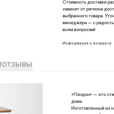
Стоимость доставки ра
нужно указать данные б
зависит от региона дост
любой картой Мир, Visa
выбранного товара. Уто
менеджера — с радость
всем вопросам!
Информация о возврате
ОСТАВИТЬ ОТЗЫВ
ДОБРО ПОЖАЛОВАТЬ
И
ОТЗЫВЫ
Имя*
АВТОРИЗАЦИЯ/
КУПИТЬ В ОДИН КЛИК
Имя
РЕГИСТРАЦИЯ
Имя
«Лондон» — это ст
Авторизуйтесь или зарегистрируйтесь
Почта*
Отзыв
по номеру телефона
дома.
Изготовленный из н
Телефон
Телефон