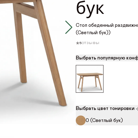
бук
Стол обеденный раздвижно
(Светлый бук))
5
ОТЗЫВЫ
Выбрать популярную кон
VK
Youtube
Telegram
MAX
Яндекс Ритм
Pinterest
+7 (917) 005-50-50
интернет-магазин
Выбрать цвет тонировки
ONLINE@ORIMEX.RU
0 (Светлый бук)
НАПИСАТЬ ДИРЕКТОРУ