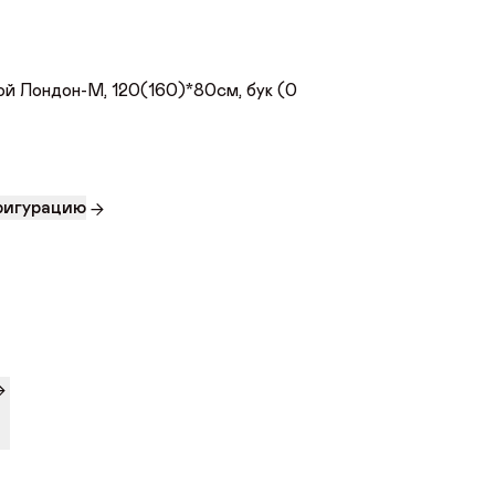
й Лондон-М, 120(160)*80см, бук (0
фигурацию