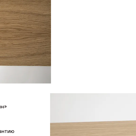
он»
рантию