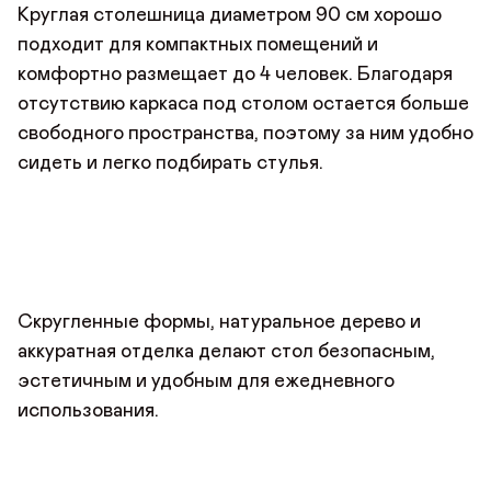
по номеру телефона
Почта*
Отзыв
Круглая столешница диаметром 90 см хорошо
подходит для компактных помещений и
Телефон
Телефон
комфортно размещает до 4 человек. Благодаря
отсутствию каркаса под столом остается больше
Предпочтительный способ связи*
свободного пространства, поэтому за ним удобно
Telegram
WhatsApp
Viber
сидеть и легко подбирать стулья.
ОТПРАВИТЬ ЗАЯВКУ
ОТПРАВИТЬ
Данные можно заполнить позже
в личном кабинете
Продолжая, вы даёте
согласие на сбор, обработку
и хранение
Продолжая, вы даёте
согласие на сбор, обработку
и хранение
ДОБАВИТЬ ФОТО
персональных данных
персональных данных
СОХРАНИТЬ
ОТПРАВИТЬ
Скругленные формы, натуральное дерево и
аккуратная отделка делают стол безопасным,
эстетичным и удобным для ежедневного
использования.