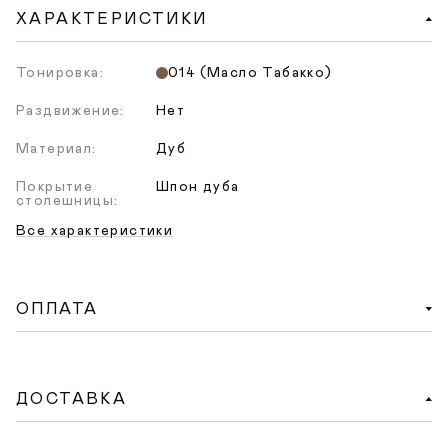
ХАРАКТЕРИСТИКИ
Тонировка:
014 (Масло Табакко)
Раздвижение:
Нет
Материал:
Дуб
Покрытие
Шпон дуба
столешницы:
Все характеристики
ОПЛАТА
Доступен удобный способ онлайн-оплаты на
сайте. При оформлении заказа на сайте нужно
ДОСТАВКА
нажать «Оплатить заказ», произойдет переход на