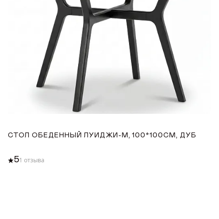
СТОЛ ОБЕДЕННЫЙ ЛУИДЖИ-М, 100*100СМ, ДУБ
С
1
5
1 отзыва