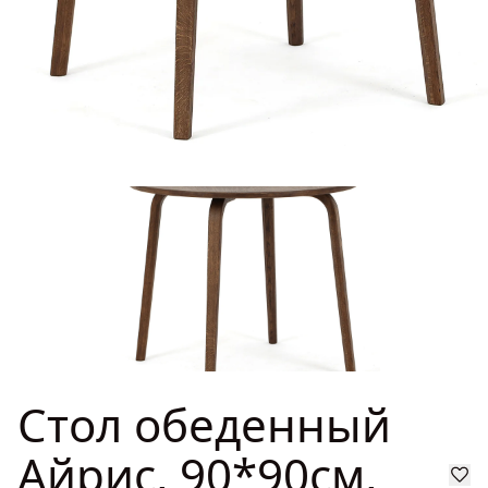
ГДЕ КУПИТЬ
ДИЗАЙНЕРАМ
СОТРУДНИЧЕСТВО
ДИЛЕРАМ
ПОКУПАТЕЛЮ
КОНТАКТЫ
О ФАБРИКЕ
Стол обеденный
О нас
VK
Youtube
Telegram
MAX
Яндекс Ритм
Pinterest
Айрис, 90*90см,
История