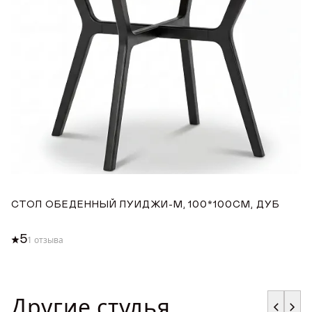
СТОЛ ОБЕДЕННЫЙ ЛУИДЖИ-М, 100*100СМ, ДУБ
С
1
5
1 отзыва
Другие стулья