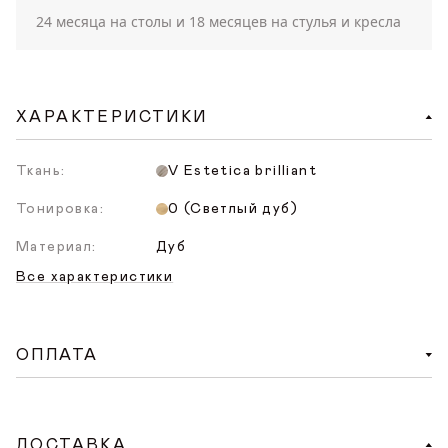
24 месяца на столы и 18 месяцев на стулья и кресла
ХАРАКТЕРИСТИКИ
Ткань:
V Estetica brilliant
Тонировка:
0 (Светлый дуб)
Материал:
Дуб
Все характеристики
ОПЛАТА
Доступен удобный способ онлайн-оплаты на
сайте. При оформлении заказа на сайте нужно
ДОСТАВКА