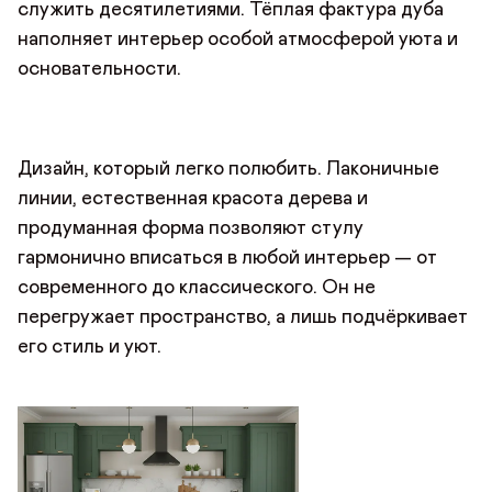
служить десятилетиями. Тёплая фактура дуба
наполняет интерьер особой атмосферой уюта и
основательности.
Дизайн, который легко полюбить. Лаконичные
ОСТАВИТЬ ОТЗЫВ
линии, естественная красота дерева и
ДОБРО ПОЖАЛОВАТЬ
продуманная форма позволяют стулу
гармонично вписаться в любой интерьер — от
Имя*
АВТОРИЗАЦИЯ/
КУПИТЬ В ОДИН КЛИК
современного до классического. Он не
Имя
РЕГИСТРАЦИЯ
перегружает пространство, а лишь подчёркивает
Имя
его стиль и уют.
Авторизуйтесь или зарегистрируйтесь
по номеру телефона
Почта*
Отзыв
Телефон
Телефон
Предпочтительный способ связи*