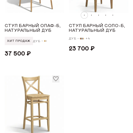
ГДЕ КУПИТЬ
ПОДЛОКОТНИКИ
ДИЗАЙНЕРАМ
Нет
СТУЛ БАРНЫЙ ОЛАФ-Б,
СТУЛ БАРНЫЙ СОЛО-Б,
НАТУРАЛЬНЫЙ ДУБ
НАТУРАЛЬНЫЙ ДУБ
СОТРУДНИЧЕСТВО
МАТЕРИАЛ
ДУБ
+4
ДУБ
ХИТ ПРОДАЖ
23 700 ₽
ДИЛЕРАМ
Дуб
37 500 ₽
МАТЕРИАЛ ОПОР
ПОКУПАТЕЛЮ
Дуб
КОНТАКТЫ
УРОВЕНЬ МЯГКОСТИ
О ФАБРИКЕ
О нас
Жесткий
VK
Youtube
Telegram
MAX
Яндекс Ритм
Pinterest
Средний
История