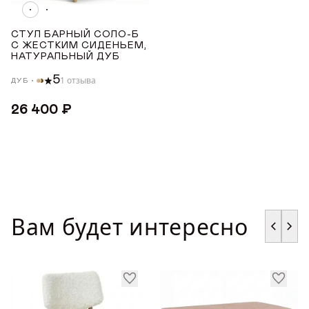
Награды
СТРАНА ПРОИЗВОДСТВА
СТУЛ БАРНЫЙ СОЛО-Б
С ЖЕСТКИМ СИДЕНЬЕМ,
Телепроекты
НАТУРАЛЬНЫЙ ДУБ
РОССИЯ
5
1 отзыва
ДУБ
ТОНИРОВКА
26 400 ₽
Светлый дуб с чёрной патиной
Светлый дуб
Дуб меловой
Вам будет интересно
ЦВЕТ ТКАНИ
Бежевый
Зеленый
Серый