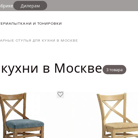
абрике
Дилерам
ФИЛЬТР
ТЕРИАЛЫ
ТКАНИ И ТОНИРОВКИ
ТИП СТУЛА
АРНЫЕ СТУЛЬЯ ДЛЯ КУХНИ В МОСКВЕ
Стул барны
СТИЛЬ ИНТЕ
 кухни в Москве
3 товара
Прованс
Сканди
МЕХАНИЗМ
Изделие в 
ПОДЛОКОТН