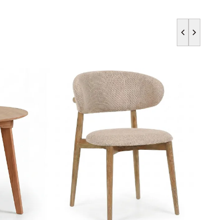
б с чёрной патиной
б
ой