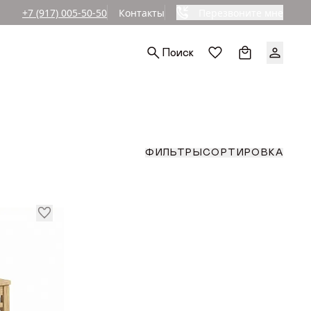
+7 (917) 005-50-50
Контакты
Перезвоните мне
Ы
Поиск
СОРТИРОВКА
ФИЛЬТРЫ
й
По популярност
По возрастанию
РЬЕРА
По уменьшению
СОРТИРОВКА
ФИЛЬТРЫ
По скидкам
По популярност
По возрастанию
По уменьшению
По скидкам
сборе
ИКИ