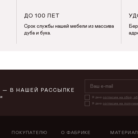
ДО 100 ЛЕТ
УД
Срок службы нашей мебели из массива
Бер
дуба и бука.
адр
 — В НАШЕЙ РАССЫЛКЕ
ти
Я даю
согласие на сбор, о
Я даю
согласие на получе
ПОКУПАТЕЛЮ
О ФАБРИКЕ
МАТЕРИА