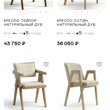
Награды
Жесткий
Средний
Телепроекты
КРЕСЛО ТЕЙЛОР,
КРЕСЛО ОСТИН,
НАТУРАЛЬНЫЙ ДУБ
НАТУРАЛЬНЫЙ ДУБ
СТРАНА ПРОИЗВОДСТВА
5
5
1 отзыва
1 отзыва
ДУБ
+6
ДУБ
+6
43 750 ₽
36 050 ₽
РОССИЯ
ТОНИРОВКА
Светлый дуб с чёрной патиной
Светлый дуб
Тёмный дуб
Тёмное масло
Дуб меловой
Показать все