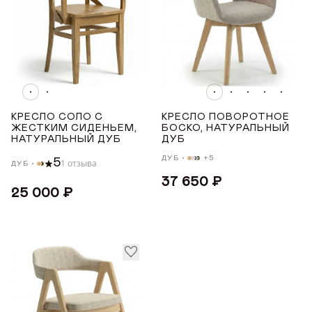
ДОБРО ПОЖАЛОВАТЬ
КРЕСЛО СОЛО С
КРЕСЛО ПОВОРОТНОЕ
ЖЕСТКИМ СИДЕНЬЕМ,
БОСКО, НАТУРАЛЬНЫЙ
НАТУРАЛЬНЫЙ ДУБ
ДУБ
КУПИТЬ В ОДИН КЛИК
Имя*
АВТОРИЗАЦИЯ/
ДУБ
+5
5
1 отзыва
ДУБ
РЕГИСТРАЦИЯ
СТУЛЬЯ ДЛЯ КУХНИ С ПОДЛОКОТНИКАМИ
37 650 ₽
25 000 ₽
Авторизуйтесь или зарегистрируйтесь
Имя
по номеру телефона
Почта*
Телефон
Телефон
Предпочтительный способ связи*
Telegram
WhatsApp
Viber