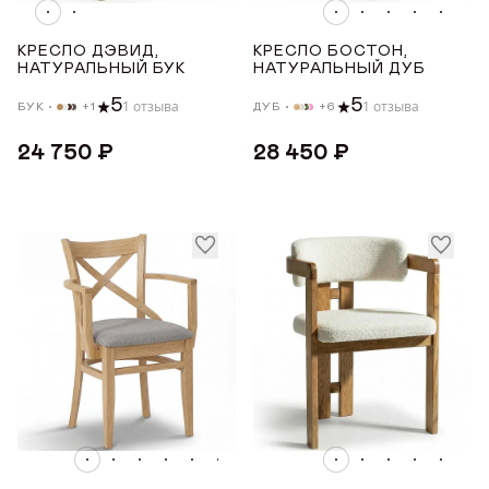
КРЕСЛО ДЭВИД,
КРЕСЛО БОСТОН,
ЦВЕТ ТКАНИ
НАТУРАЛЬНЫЙ БУК
НАТУРАЛЬНЫЙ ДУБ
5
5
1 отзыва
1 отзыва
БУК
+1
ДУБ
+6
Бежевый
24 750 ₽
28 450 ₽
Зеленый
Какао
Коричневый
Красный
Показать все
ДЛИНА ТОВАРА (СМ)
от
до
ШИРИНА ТОВАРА (СМ)