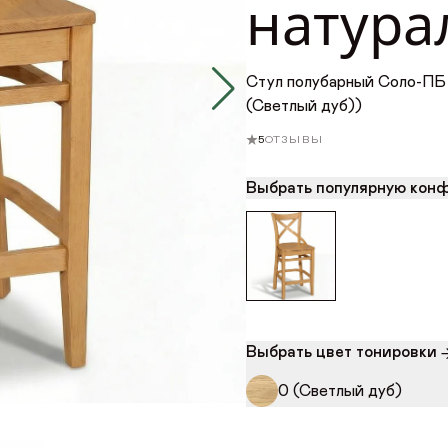
натура
Стул полубарный Соло-ПБ 
(Светлый дуб))
5
ОТЗЫВЫ
Выбрать популярную кон
VK
Youtube
Telegram
MAX
Яндекс Ритм
Pinterest
+7 (917) 005-50-50
интернет-магазин
Выбрать цвет тонировки
ONLINE@ORIMEX.RU
0 (Светлый дуб)
НАПИСАТЬ ДИРЕКТОРУ