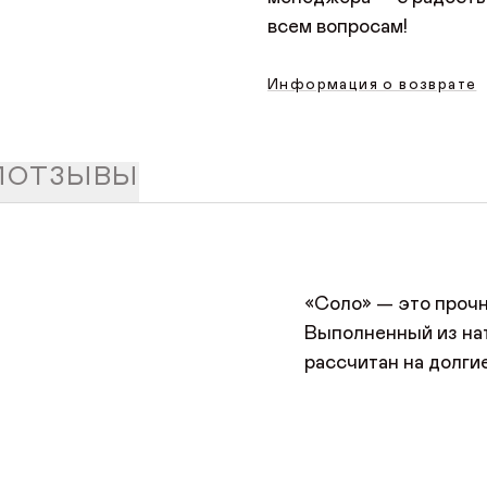
всем вопросам!
Информация о возврате
И
ОТЗЫВЫ
ОСТАВИТЬ ОТЗЫВ
ДОБРО ПОЖАЛОВАТЬ
«Соло» — это прочно
Имя*
АВТОРИЗАЦИЯ/
Выполненный из нат
КУПИТЬ В ОДИН КЛИК
Имя
РЕГИСТРАЦИЯ
рассчитан на долги
Имя
Авторизуйтесь или зарегистрируйтесь
Почта*
Отзыв
по номеру телефона
Телефон
Телефон