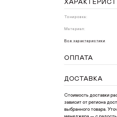
ХАРАКТЕРИС
Тонировка:
Материал:
Все характеристики
ОПЛАТА
Доступен удобный спос
ДОСТАВКА
оформлении заказа на с
произойдет переход на 
Стоимость доставки ра
нужно указать данные б
зависит от региона дост
любой картой Мир, Visa
выбранного товара. Уто
менеджера — с радость