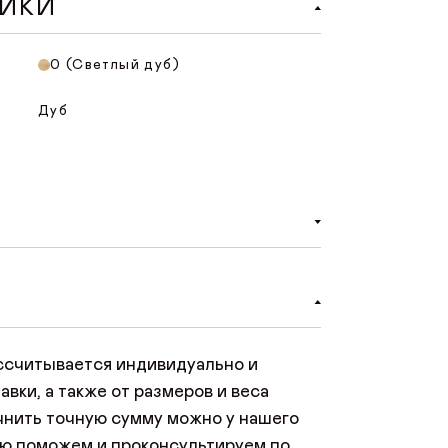
ТИКИ
0 (Светлый дуб)
Дуб
об онлайн-оплаты на сайте. При
айте нужно нажать «Оплатить заказ»,
безопасную страницу оплаты, где
ссчитывается индивидуально и
анковской карты. Платить можно
авки, а также от размеров и веса
 или Mastercard.
чнить точную сумму можно у нашего
ю поможем и проконсультируем по