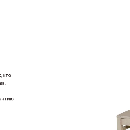
, кто
ва.
рантию