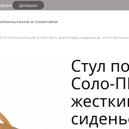
абрике
Дилерам
Популя
Выбор ткан
ТЕРИАЛЫ
ТКАНИ И ТОНИРОВКИ
1
Тонировка
Стул п
ТУЛ ПОЛУБАРНЫЙ СОЛО-ПБ С ЖЕСТКИМ СИДЕНЬЕМ, НАТУРАЛЬНЫ
натура
Стул п
0 (Светлый дуб)
Соло-П
жестки
сидень