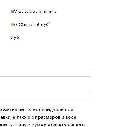
V Estetica brilliant
0 (Светлый дуб)
Дуб
об онлайн-оплаты на сайте. При
айте нужно нажать «Оплатить заказ»,
безопасную страницу оплаты, где
ссчитывается индивидуально и
анковской карты. Платить можно
авки, а также от размеров и веса
 или Mastercard.
чнить точную сумму можно у нашего