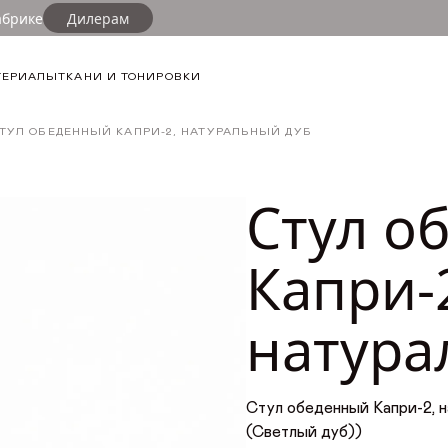
абрике
Дилерам
Популя
Выбор ткан
ТЕРИАЛЫ
ТКАНИ И ТОНИРОВКИ
6
Ткань
Стул о
ТУЛ ОБЕДЕННЫЙ КАПРИ-2, НАТУРАЛЬНЫЙ ДУБ
Estetic
Стул о
V Estetica
brilliant
Стул о
Estetic
Капри-
натура
Стул о
Estetic
Д Барса (Barsa)
808
Стул обеденный Капри-2, нат
(Светлый дуб))
3
Тонировка