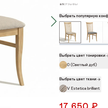
Стул о
5
ОТЗЫВЫ
Барса 
Выбрать популярную кон
0 (Светлый дуб)
Стул о
Барса 
Выбрать цвет тонировки
Стул о
Palermo
0 (Светлый дуб)
VK
Youtube
Telegram
MAX
Яндекс Ритм
Pinterest
+7 (917) 005-50-50
интернет-магазин
Выбрать цвет ткани
ONLINE@ORIMEX.RU
V Estetica brilliant
НАПИСАТЬ ДИРЕКТОРУ
17 650 ₽