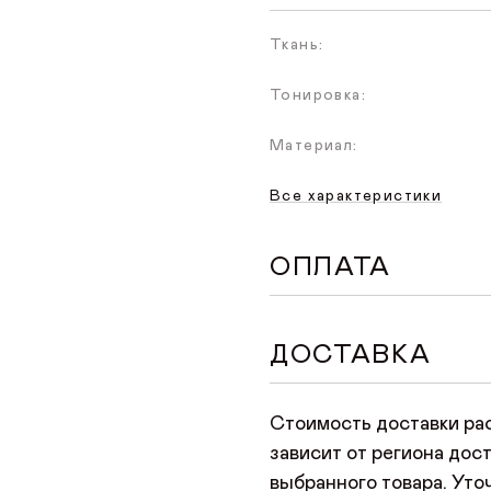
Ткань:
Тонировка:
Материал:
Все характеристики
ОПЛАТА
Доступен удобный спос
ДОСТАВКА
оформлении заказа на с
произойдет переход на 
Стоимость доставки ра
нужно указать данные б
зависит от региона дост
любой картой Мир, Visa
выбранного товара. Уто