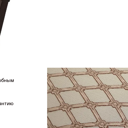
добным
рантию