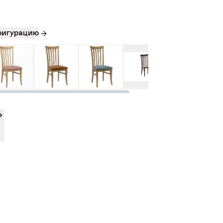
беденный Капри-2, натуральный дуб (тк. Д
17 650 ₽
(Barsa) 810, т.020 (Дуб меловой))
фигурацию
020 (Дуб
402 (Орех)
меловой)
беденный Капри-2, натуральный дуб (тк. Д
17 650 ₽
(Barsa) 808, т.020 (Дуб меловой))
беденный Капри-2, натуральный дуб (тк. AT
18 000 ₽
 9400, т.402 (Орех))