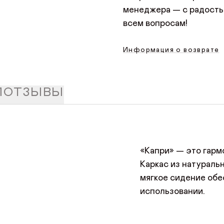
менеджера — с радость
всем вопросам!
Информация о возврате
И
ОТЗЫВЫ
ОСТАВИТЬ ОТЗЫВ
ДОБРО ПОЖАЛОВАТЬ
Имя*
АВТОРИЗАЦИЯ/
«Капри» — это гармо
КУПИТЬ В ОДИН КЛИК
Имя
Каркас из натураль
РЕГИСТРАЦИЯ
мягкое сидение об
Имя
Авторизуйтесь или зарегистрируйтесь
использовании.
Почта*
Отзыв
по номеру телефона
Телефон
Телефон