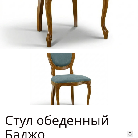
ГДЕ КУПИТЬ
ДИЗАЙНЕРАМ
СОТРУДНИЧЕСТВО
ДИЛЕРАМ
ПОКУПАТЕЛЮ
КОНТАКТЫ
О ФАБРИКЕ
Стул обеденный
О нас
VK
Youtube
Telegram
MAX
Яндекс Ритм
Pinterest
Баджо,
История