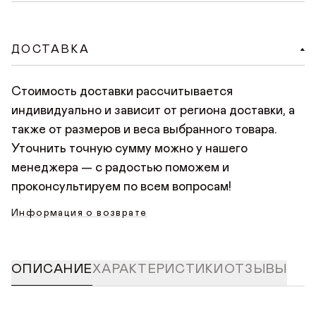
Доступен удобный способ онлайн-оплаты на
сайте. При оформлении заказа на сайте нужно
ДОСТАВКА
нажать «Оплатить заказ», произойдет переход на
безопасную страницу оплаты, где нужно указать
Стоимость доставки рассчитывается
данные банковской карты. Платить можно любой
индивидуально и зависит от региона доставки, а
картой Мир, Visa или Mastercard.
также от размеров и веса выбранного товара.
Уточнить точную сумму можно у нашего
менеджера — с радостью поможем и
проконсультируем по всем вопросам!
Информация о возврате
ОПИСАНИЕ
ХАРАКТЕРИСТИКИ
ОТЗЫВЫ