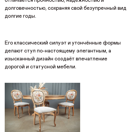
отличается прочностью, надёжностью и
долговечностью, сохраняя свой безупречный вид
Имя*
долгие годы.
АВТОРИЗАЦИЯ/
КУПИТЬ В ОДИН КЛИК
Имя
РЕГИСТРАЦИЯ
Имя
Авторизуйтесь или зарегистрируйтесь
по номеру телефона
Почта*
Его классический силуэт и утончённые формы
Отзыв
делают стул по-настоящему элегантным, а
Телефон
Телефон
изысканный дизайн создаёт впечатление
дорогой и статусной мебели.
Предпочтительный способ связи*
Telegram
WhatsApp
Viber
ОТПРАВИТЬ ЗАЯВКУ
ОТПРАВИТЬ
Данные можно заполнить позже
в личном кабинете
Продолжая, вы даёте
согласие на сбор, обработку
и хранение
Продолжая, вы даёте
согласие на сбор, обработку
и хранение
ДОБАВИТЬ ФОТО
персональных данных
персональных данных
СОХРАНИТЬ
ОТПРАВИТЬ