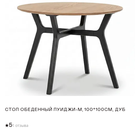
СТОЛ ОБЕДЕННЫЙ ЛУИДЖИ-М, 100*100СМ, ДУБ
С
1
5
1 отзыва