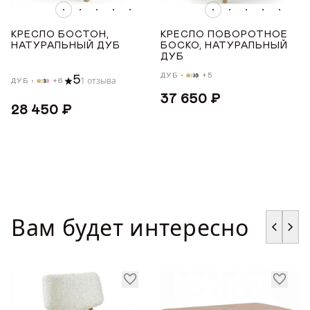
СТРАНА ПРОИЗВОДСТВА
Награды
КРЕСЛО БОСТОН,
КРЕСЛО ПОВОРОТНОЕ
РОССИЯ
НАТУРАЛЬНЫЙ ДУБ
БОСКО, НАТУРАЛЬНЫЙ
Телепроекты
ДУБ
ДУБ
+5
ТОНИРОВКА
5
1 отзыва
ДУБ
+6
37 650 ₽
28 450 ₽
Светлый дуб с чёрной патиной
Светлый дуб
Тёмный дуб
Тёмное масло
Дуб меловой
Вам будет интересно
ЦВЕТ ТКАНИ
Бежевый
Зеленый