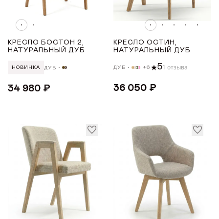
ГДЕ КУПИТЬ
ПОДЛОКОТНИКИ
ДИЗАЙНЕРАМ
Есть
КРЕСЛО БОСТОН 2,
КРЕСЛО ОСТИН,
НАТУРАЛЬНЫЙ ДУБ
НАТУРАЛЬНЫЙ ДУБ
СОТРУДНИЧЕСТВО
МАТЕРИАЛ
5
1 отзыва
ДУБ
+6
ДУБ
НОВИНКА
ДИЛЕРАМ
Дуб
36 050 ₽
34 980 ₽
МАТЕРИАЛ ОПОР
ПОКУПАТЕЛЮ
Дуб
КОНТАКТЫ
УРОВЕНЬ МЯГКОСТИ
О ФАБРИКЕ
О нас
Средний
VK
Youtube
Telegram
MAX
Яндекс Ритм
Pinterest
История