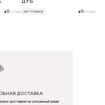
К
ДУБ
БУ
5
5
1 отзыва
4 отзыва
ХИТ ПРОДАЖ
ХИТ
У
ДОБАВИТЬ В КОРЗИНУ
ОБНАЯ ДОСТАВКА
ежно доставим на указанный вами