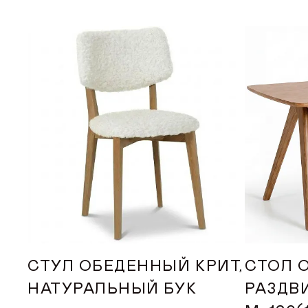
ДИЛЕРАМ
ПОКУПАТЕЛЮ
КОНТАКТЫ
О ФАБРИКЕ
О нас
История
Награды
СТУЛ ОБЕДЕННЫЙ КРИТ,
СТОЛ 
Телепроекты
НАТУРАЛЬНЫЙ БУК
РАЗДВ