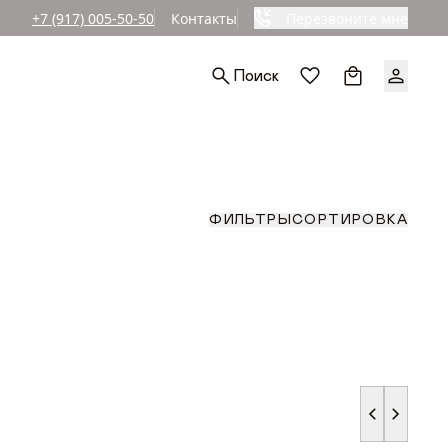
+7 (917) 005-50-50
Контакты
Перезвоните мне
Ы
Поиск
РА (СМ)
СОРТИРОВКА
ФИЛЬТРЫ
до
По популярност
По возрастанию
АРА (СМ)
По уменьшению
СОРТИРОВКА
ФИЛЬТРЫ
По скидкам
до
По популярност
По возрастанию
АРА (СМ)
По уменьшению
По скидкам
до