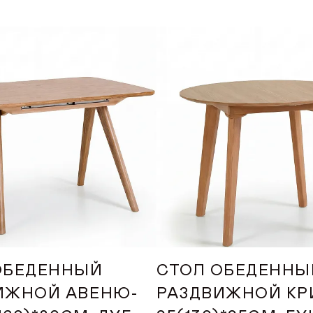
VK
Youtube
Telegram
MAX
Яндекс Ритм
Pinterest
+7 (917) 005-50-50
интернет-магазин
ONLINE@ORIMEX.RU
ОБЕДЕННЫЙ
СТОЛ ОБЕДЕННЫ
НАПИСАТЬ ДИРЕКТОРУ
ИЖНОЙ АВЕНЮ-
РАЗДВИЖНОЙ КР