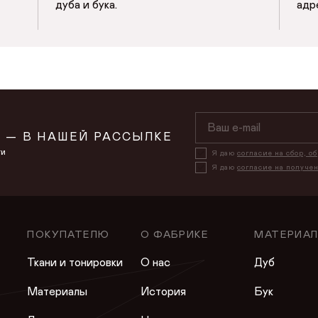
дуба и бука.
адр
СОХРАНИТЬ
 — В НАШЕЙ РАССЫЛКЕ
ти
Я даю
согласие на сбор, о
Я даю
согласие на получе
ПОКУПАТЕЛЮ
О ФАБРИКЕ
МАТЕРИА
Ткани и тонировки
О нас
Дуб
Материалы
История
Бук