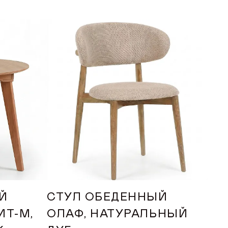
Й
СТУЛ ОБЕДЕННЫЙ
СТ
ИТ-М,
ОЛАФ, НАТУРАЛЬНЫЙ
ТА