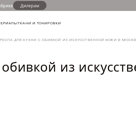
абрике
Дилерам
ФИЛЬТР
ТЕРИАЛЫ
ТКАНИ И ТОНИРОВКИ
ТИП СТУЛА
РЕСЛА ДЛЯ КУХНИ С ОБИВКОЙ ИЗ ИСКУССТВЕННОЙ КОЖИ В МОСК
Кресло
СТИЛЬ ИНТЕ
с обивкой из искусст
Сканди
ПОДЛОКОТН
Есть
МАТЕРИАЛ
Дуб