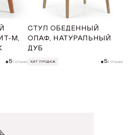
Й
СТУЛ ОБЕДЕННЫЙ
СТ
ИТ-М,
ОЛАФ, НАТУРАЛЬНЫЙ
ТА
К
ДУБ
БУ
5
5
1 отзыва
4 отзыва
ХИТ ПРОДАЖ
ХИТ
У
ДОБАВИТЬ В КОРЗИНУ