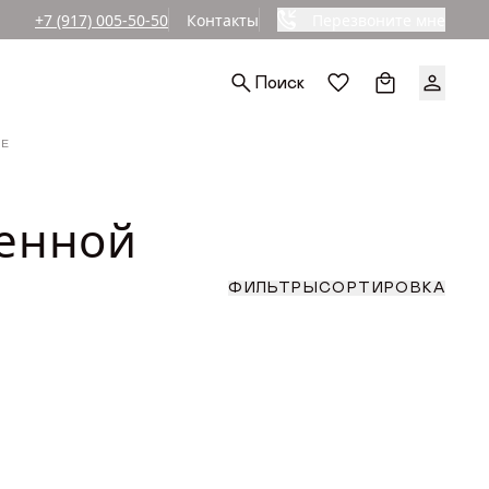
+7 (917) 005-50-50
Контакты
Перезвоните мне
Ы
Поиск
СОРТИРОВКА
ФИЛЬТРЫ
ВЕ
По популярност
По возрастанию
РЬЕРА
венной
По уменьшению
По скидкам
СОРТИРОВКА
ФИЛЬТРЫ
ИКИ
По популярност
По возрастанию
По уменьшению
По скидкам