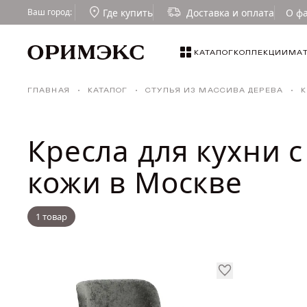
Где купить
Доставка и оплата
О ф
Ваш город:
СОРТИРОВКА
КАТАЛОГ
КОЛЛЕКЦИИ
МА
КАТАЛОГ
По популярности
Столы
ГЛАВНАЯ
КАТАЛОГ
СТУЛЬЯ ИЗ МАССИВА ДЕРЕВА
К
По возрастанию цены
КОЛЛЕКЦИИ
По уменьшению цены
Стулья
По скидкам
Кресла для кухни 
МАТЕРИАЛЫ
Табуреты
кожи в Москве
Малые формы
ТКАНИ И ТОНИРОВКИ
Стулья для кафе и ресторанов
1 товар
ГДЕ КУПИТЬ
ДИЗАЙНЕРАМ
СОТРУДНИЧЕСТВО