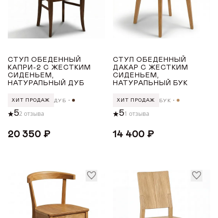
Орех
Светлый дуб с чёрной патиной
Светлый дуб
Показать все
СТУЛ ОБЕДЕННЫЙ
СТУЛ ОБЕДЕННЫЙ
КАПРИ-2 С ЖЕСТКИМ
ДАКАР С ЖЕСТКИМ
ДЛИНА ТОВАРА (СМ)
СИДЕНЬЕМ,
СИДЕНЬЕМ,
НАТУРАЛЬНЫЙ ДУБ
НАТУРАЛЬНЫЙ БУК
от
до
ДУБ
БУК
ХИТ ПРОДАЖ
ХИТ ПРОДАЖ
5
5
2 отзыва
1 отзыва
ШИРИНА ТОВАРА (СМ)
20 350 ₽
14 400 ₽
от
до
ВЫСОТА ТОВАРА (СМ)
от
до