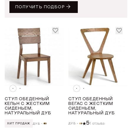
ПОЛУЧИТЬ ПОДБОР
ДОБРО ПОЖАЛОВАТЬ
КУПИТЬ В ОДИН КЛИК
Имя*
АВТОРИЗАЦИЯ/
ДЕРЕВЯННЫЕ СТУЛЬЯ С СИДЕНЬЕМ ИЗ
РЕГИСТРАЦИЯ
ДЕРЕВА
Авторизуйтесь или зарегистрируйтесь
по номеру телефона
Почта*
Имя
Телефон
СТУЛ ОБЕДЕННЫЙ
СТУЛ ОБЕДЕННЫЙ
КЕЛЬН С ЖЕСТКИМ
ВЕГАС С ЖЕСТКИМ
Телефон
СИДЕНЬЕМ,
СИДЕНЬЕМ,
Предпочтительный способ связи*
НАТУРАЛЬНЫЙ ДУБ
НАТУРАЛЬНЫЙ ДУБ
Telegram
WhatsApp
Viber
5
1 отзыва
ДУБ
ДУБ
ХИТ ПРОДАЖ
ОТПРАВИТЬ