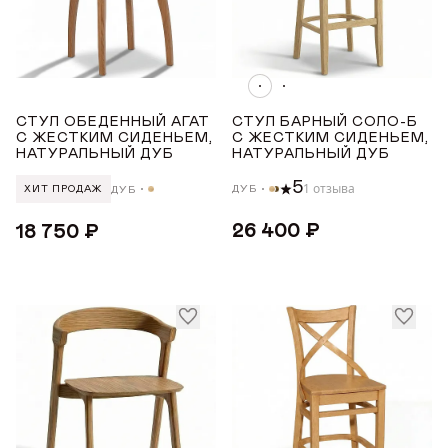
ГДЕ КУПИТЬ
МЕХАНИЗМ
ДИЗАЙНЕРАМ
Изделие в сборе
СОТРУДНИЧЕСТВО
СТУЛ ОБЕДЕННЫЙ АГАТ
СТУЛ БАРНЫЙ СОЛО-Б
С ЖЕСТКИМ СИДЕНЬЕМ,
С ЖЕСТКИМ СИДЕНЬЕМ,
НАТУРАЛЬНЫЙ ДУБ
НАТУРАЛЬНЫЙ ДУБ
ПОДЛОКОТНИКИ
ДИЛЕРАМ
5
1 отзыва
ДУБ
ДУБ
ХИТ ПРОДАЖ
Нет
26 400 ₽
18 750 ₽
ПОКУПАТЕЛЮ
МАТЕРИАЛ
КОНТАКТЫ
Бук
О ФАБРИКЕ
Дуб
О нас
VK
Youtube
Telegram
MAX
Яндекс Ритм
Pinterest
МАТЕРИАЛ ОПОР
История