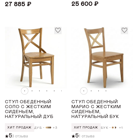
Данные можно заполнить позже
25 600 ₽
27 885 ₽
ОТПРАВИТЬ ЗАЯВКУ
в личном кабинете
Продолжая, вы даёте
согласие на сбор, обработку
и хранение
персональных данных
Продолжая, вы даёте
согласие на сбор, обработку
и хранение
персональных данных
СОХРАНИТЬ
СТУЛ ОБЕДЕННЫЙ
СТУЛ ОБЕДЕННЫЙ
СОЛО С ЖЕСТКИМ
МАРИО С ЖЕСТКИМ
СИДЕНЬЕМ,
СИДЕНЬЕМ,
НАТУРАЛЬНЫЙ ДУБ
НАТУРАЛЬНЫЙ БУК
ДУБ
+3
БУК
+1
ХИТ ПРОДАЖ
ХИТ ПРОДАЖ
5
5
3 отзыва
1 отзыва