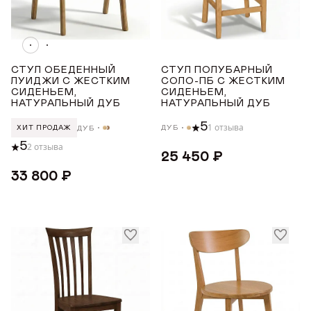
Бук
Награды
Дуб
Телепроекты
СТУЛ ОБЕДЕННЫЙ
СТУЛ ПОЛУБАРНЫЙ
УРОВЕНЬ МЯГКОСТИ
ЛУИДЖИ С ЖЕСТКИМ
СОЛО-ПБ С ЖЕСТКИМ
СИДЕНЬЕМ,
СИДЕНЬЕМ,
НАТУРАЛЬНЫЙ ДУБ
НАТУРАЛЬНЫЙ ДУБ
Жесткий
5
1 отзыва
ДУБ
ДУБ
ХИТ ПРОДАЖ
5
2 отзыва
СТРАНА ПРОИЗВОДСТВА
25 450 ₽
33 800 ₽
РОССИЯ
ТОНИРОВКА
Белёный дуб
Белый