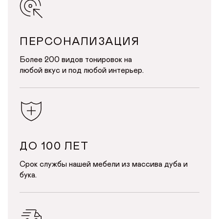
Авторизуйтесь или зарегистрируйтесь
Имя
по номеру телефона
Почта*
Телефон
Телефон
ПЕРСОНАЛИЗАЦИЯ
Предпочтительный способ связи*
Более 200 видов тонировок на
любой вкус и под любой интерьер.
Telegram
WhatsApp
Viber
ОТПРАВИТЬ
ОТПРАВИТЬ ЗАЯВКУ
Данные можно заполнить позже
в личном кабинете
Продолжая, вы даёте
согласие на сбор, обработку
и хранение
Продолжая, вы даёте
согласие на сбор, обработку
и хранение
персональных данных
персональных данных
СОХРАНИТЬ
ДО 100 ЛЕТ
Срок службы нашей мебели из массива дуба и
бука.