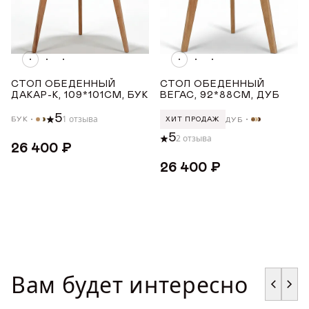
ГДЕ КУПИТЬ
ТИП МЕХАНИЗМА РАЗДВИЖЕНИЯ
ДИЗАЙНЕРАМ
Нет
СОТРУДНИЧЕСТВО
КОЛИЧЕСТВО ПОСАДОЧНЫХ МЕСТ
СТОЛ ОБЕДЕННЫЙ
СТОЛ ОБЕДЕННЫЙ
ДАКАР-К, 109*101СМ, БУК
ВЕГАС, 92*88СМ, ДУБ
5
1 отзыва
БУК
ДУБ
ДИЛЕРАМ
ХИТ ПРОДАЖ
до 3
5
2 отзыва
26 400 ₽
МАТЕРИАЛ
ПОКУПАТЕЛЮ
26 400 ₽
Бук
КОНТАКТЫ
Дуб
О ФАБРИКЕ
СТРАНА ПРОИЗВОДСТВА
О нас
Вам будет интересно
VK
Youtube
Telegram
MAX
Яндекс Ритм
Pinterest
РОССИЯ
История