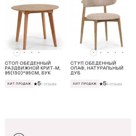
от
до
ШИРИНА ТОВАРА (СМ)
от
до
ВЫСОТА ТОВАРА (СМ)
СТОЛ ОБЕДЕННЫЙ
СТУЛ ОБЕДЕННЫЙ
РАЗДВИЖНОЙ КРИТ-М,
ОЛАФ, НАТУРАЛЬНЫЙ
95(130)*95СМ, БУК
ДУБ
от
до
5
5
1 отзыва
4 отзыва
ХИТ ПРОДАЖ
ХИТ ПРОДАЖ
ДОБРО ПОЖАЛОВАТЬ
КУПИТЬ В ОДИН КЛИК
Имя*
АВТОРИЗАЦИЯ/
РЕГИСТРАЦИЯ
ТРЕУГОЛЬНЫЕ ДЕРЕВЯННЫЕ СТОЛЫ