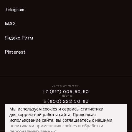
Гарантии
Журнал
Telegram
Вопросы и ответы
Условия акции
MAX
Публичная оферта
Яндекс Ритм
Pinterest
Интернет-магазин
+7 (917) 005-50-50
Фабрика
8 (800) 222-50-83
Интернет-магазин
Мы используем cookies и сервисы статистики
ONLINE@ORIMEX.RU
для корректной работы сайта. Продолжая
Сотрудничество
использование сайта, вы соглашаетесь с нашими
ORIMEX@ORIMEX.RU
политиками применения cookies и обработки
персональных данных.