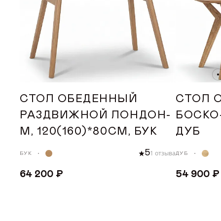
ДИЛЕРАМ
ПОКУПАТЕЛЮ
КОНТАКТЫ
СТОЛ ОБЕДЕННЫЙ
СТОЛ 
О ФАБРИКЕ
РАЗДВИЖНОЙ ЛОНДОН-
БОСКО-
О нас
М, 120(160)*80СМ, БУК
ДУБ
История
5
1 отзыва
БУК
ДУБ
Награды
64 200 ₽
54 900 ₽
Телепроекты
ДОБАВИТЬ В КОРЗИНУ
ДОБА