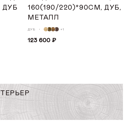
, ДУБ
160(190/220)*90СМ, ДУБ,
ь
МЕТАЛЛ
уб
ДУБ
+1
123 600 ₽
б с чёрной патиной
ДОБАВИТЬ В КОРЗИНУ
У
СТОЛЕШНИЦЫ
НТЕРЬЕР
мель
РА (СМ)