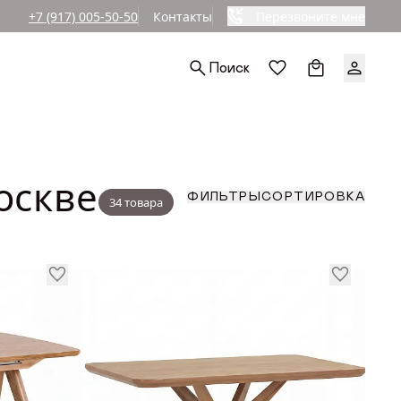
+7 (917) 005-50-50
Контакты
Перезвоните мне
Ы
Поиск
ЛЕШНИЦЫ
СОРТИРОВКА
ФИЛЬТРЫ
зная
По популярност
ьная
По возрастанию
оскве
По уменьшению
РЬЕРА
СОРТИРОВКА
ФИЛЬТРЫ
По скидкам
34 товара
По популярност
По возрастанию
По уменьшению
По скидкам
ый
Й