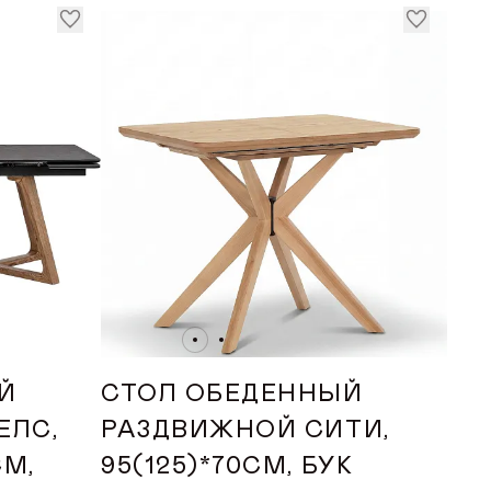
до
АРА (СМ)
до
АРА (СМ)
до
Й
СТОЛ ОБЕДЕННЫЙ
ЕЛС,
РАЗДВИЖНОЙ СИТИ,
СМ,
95(125)*70СМ, БУК