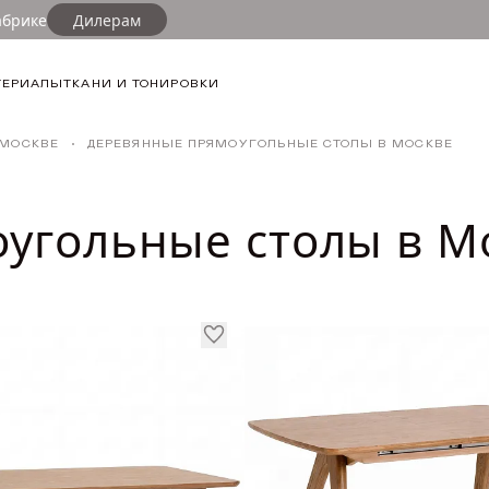
абрике
Дилерам
ФИЛЬТР
ТЕРИАЛЫ
ТКАНИ И ТОНИРОВКИ
ФОРМА СТО
 МОСКВЕ
ДЕРЕВЯННЫЕ ПРЯМОУГОЛЬНЫЕ СТОЛЫ В МОСКВЕ
Бочкообра
Прямоугол
угольные столы в М
СТИЛЬ ИНТЕ
Кантри
Классика
Сканди
Современн
РАЗДВИЖНО