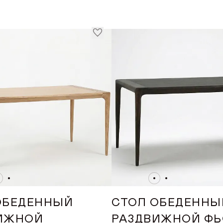
2-6
4-10
4-6
4-8
Показать все
МАТЕРИАЛ
Бук
Дуб
СТРАНА ПРО
РОССИЯ
ОБЕДЕННЫЙ
СТОЛ ОБЕДЕННЫ
ТОНИРОВКА
ИЖНОЙ
РАЗДВИЖНОЙ ФЬ