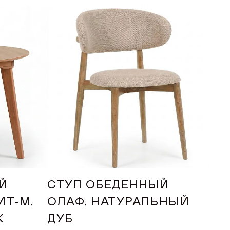
Й
СТУЛ ОБЕДЕННЫЙ
СТ
ИТ-М,
ОЛАФ, НАТУРАЛЬНЫЙ
ТА
К
ДУБ
БУ