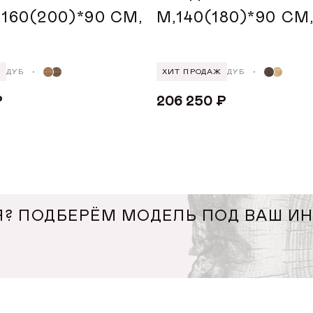
160(200)*90 СМ,
М,140(180)*90 СМ
Белая эмал
Белёный д
Белый
Ж
ДУБ
ХИТ ПРОДАЖ
ДУБ
Венге
₽
206 250 ₽
Светлый ду
Показать все
ВИТЬ В КОРЗИНУ
ДОБАВИТЬ В КОРЗИН
ПОКРЫТИЕ 
Керамика
? ПОДБЕРЁМ МОДЕЛЬ ПОД ВАШ И
Шпон дуба
Дубовая ла
ДЛИНА ТОВА