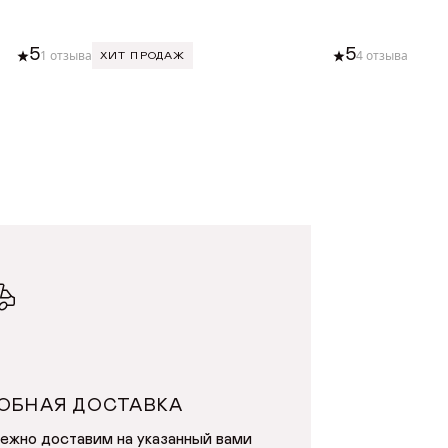
5
5
1 отзыва
4 отзыва
ХИТ ПРОДАЖ
ХИТ
У
ДОБАВИТЬ В КОРЗИНУ
ОБНАЯ ДОСТАВКА
ежно доставим на указанный вами