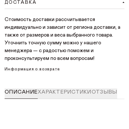
сайте. При оформлении заказа на сайте нужно
ДОСТАВКА
нажать «Оплатить заказ», произойдет переход на
безопасную страницу оплаты, где нужно указать
Стоимость доставки рассчитывается
данные банковской карты. Платить можно любой
индивидуально и зависит от региона доставки, а
картой Мир, Visa или Mastercard.
также от размеров и веса выбранного товара.
Уточнить точную сумму можно у нашего
менеджера — с радостью поможем и
проконсультируем по всем вопросам!
Информация о возврате
ОПИСАНИЕ
ХАРАКТЕРИСТИКИ
ОТЗЫВЫ