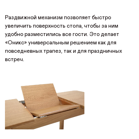
Имя*
АВТОРИЗАЦИЯ/
КУПИТЬ В ОДИН КЛИК
Имя
Раздвижной механизм позволяет быстро
РЕГИСТРАЦИЯ
увеличить поверхность стола, чтобы за ним
Имя
Авторизуйтесь или зарегистрируйтесь
удобно разместились все гости. Это делает
по номеру телефона
Почта*
Отзыв
«Оникс» универсальным решением как для
Телефон
повседневных трапез, так и для праздничных
Телефон
встреч.
Предпочтительный способ связи*
Telegram
WhatsApp
Viber
ОТПРАВИТЬ ЗАЯВКУ
ОТПРАВИТЬ
Данные можно заполнить позже
в личном кабинете
Продолжая, вы даёте
согласие на сбор, обработку
и хранение
Продолжая, вы даёте
согласие на сбор, обработку
и хранение
ДОБАВИТЬ ФОТО
персональных данных
персональных данных
СОХРАНИТЬ
ОТПРАВИТЬ