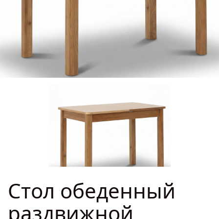
ГДЕ КУПИТЬ
ДИЗАЙНЕРАМ
СОТРУДНИЧЕСТВО
ДИЛЕРАМ
ПОКУПАТЕЛЮ
КОНТАКТЫ
О ФАБРИКЕ
Стол обеденный
О нас
VK
Youtube
Telegram
MAX
Яндекс Ритм
Pinterest
раздвижной
История