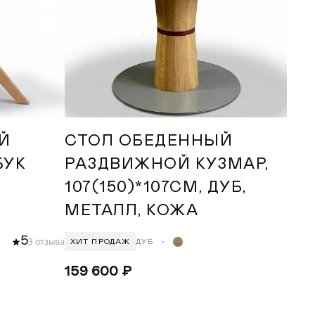
ЗМА РАЗДВИЖЕНИЯ
инхронного раздвижения столешниц + переворот
бочка"
Й
СТОЛ ОБЕДЕННЫЙ
инхронного раздвижения столешниц+ручная
БУК
РАЗДВИЖНОЙ КУЗМАР,
ставки "бабочка"
107(150)*107СМ, ДУБ,
О ПОСАДОЧНЫХ МЕСТ
МЕТАЛЛ, КОЖА
5
3 отзыва
ХИТ ПРОДАЖ
ДУБ
159 600 ₽
У
ДОБАВИТЬ В КОРЗИНУ