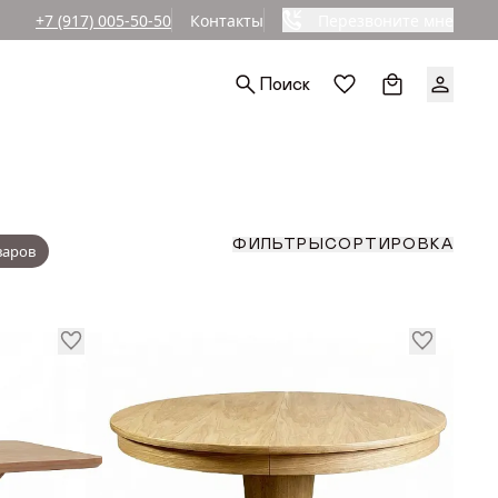
+7 (917) 005-50-50
Контакты
Перезвоните мне
Ы
Поиск
ЛЕШНИЦЫ
СОРТИРОВКА
ФИЛЬТРЫ
По популярност
ая
По возрастанию
По уменьшению
ьная
СОРТИРОВКА
ФИЛЬТРЫ
По скидкам
варов
я
По популярност
РЬЕРА
По возрастанию
По уменьшению
По скидкам
Й