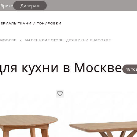
абрике
Дилерам
ФИЛЬТР
ТЕРИАЛЫ
ТКАНИ И ТОНИРОВКИ
ФОРМА СТО
 МОСКВЕ
МАЛЕНЬКИЕ СТОЛЫ ДЛЯ КУХНИ В МОСКВЕ
Круглая
Неправильн
ля кухни в Москве
Прямоугол
18 то
Треугольна
СТИЛЬ ИНТЕ
Классика
Сканди
РАЗДВИЖНО