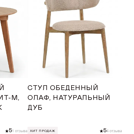
Й
СТУЛ ОБЕДЕННЫЙ
СТ
ИТ-М,
ОЛАФ, НАТУРАЛЬНЫЙ
ТА
К
ДУБ
БУ
5
5
1 отзыва
4 отзыва
ХИТ ПРОДАЖ
ХИТ