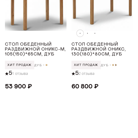
Награды
РОССИЯ
Телепроекты
ТОНИРОВКА
СТОЛ ОБЕДЕННЫЙ
СТОЛ ОБЕДЕННЫЙ
РАЗДВИЖНОЙ ОНИКС-М,
РАЗДВИЖНОЙ ОНИКС,
Белая эмаль
105(150)*65СМ, ДУБ
130(180)*80СМ, ДУБ
Белёный дуб
ДУБ
ДУБ
ХИТ ПРОДАЖ
ХИТ ПРОДАЖ
Светлый дуб
5
5
1 отзыва
2 отзыва
Светлый дуб с коричневой патиной
53 900 ₽
60 800 ₽
ПОКРЫТИЕ СТОЛЕШНИЦЫ
Шпон дуба
ДЛИНА ТОВАРА (СМ)