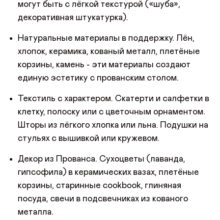
могут быть с лёгкой текстурой («шуба»,
декоративная штукатурка).
Натуральные материалы в поддержку. Лён,
ДОБРО ПОЖАЛОВАТЬ
хлопок, керамика, кованый металл, плетёные
корзины, камень - эти материалы создают
КУПИТЬ В ОДИН КЛИК
Имя*
АВТОРИЗАЦИЯ/
единую эстетику с прованским столом.
РЕГИСТРАЦИЯ
ДЕРЕВЯННЫЕ СТОЛЫ В СТИЛЕ ПРОВАНС
Текстиль с характером. Скатерти и салфетки в
Авторизуйтесь или зарегистрируйтесь
Имя
клетку, полоску или с цветочным орнаментом.
по номеру телефона
Почта*
Шторы из лёгкого хлопка или льна. Подушки на
стульях с вышивкой или кружевом.
Телефон
Телефон
Декор из Прованса. Сухоцветы (лаванда,
Предпочтительный способ связи*
гипсофила) в керамических вазах, плетёные
Telegram
WhatsApp
Viber
корзины, старинные cookbook, глиняная
ОТПРАВИТЬ
ОТПРАВИТЬ ЗАЯВКУ
посуда, свечи в подсвечниках из кованого
Данные можно заполнить позже
в личном кабинете
металла.
Продолжая, вы даёте
согласие на сбор, обработку
и хранение
Продолжая, вы даёте
согласие на сбор, обработку
и хранение
персональных данных