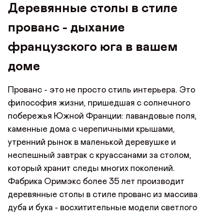
Деревянные столы в стиле
от
до
прованс - дыхание
ШИРИНА ТОВАРА (СМ)
французского юга в вашем
доме
от
до
Прованс - это не просто стиль интерьера. Это
ВЫСОТА ТОВАРА (СМ)
философия жизни, пришедшая с солнечного
побережья Южной Франции: лавандовые поля,
от
до
каменные дома с черепичными крышами,
утренний рынок в маленькой деревушке и
неспешный завтрак с круассанами за столом,
который хранит следы многих поколений.
Фабрика Оримэкс более 35 лет производит
деревянные столы в стиле прованс из массива
дуба и бука - восхитительные модели светлого