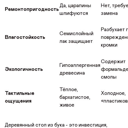
Да, царапины
Нет, требу
Ремонтопригодность
шлифуются
замена
Разбухает 
Семислойный
Влагостойкость
поврежден
лак защищает
кромки
Содержит
Гипоаллергенная
Экологичность
формальде
древесина
смолы
Тёплое,
Тактильные
Холодное,
бархатистое,
ощущения
«пластиков
живое
Деревянный стол из бука - это инвестиция,