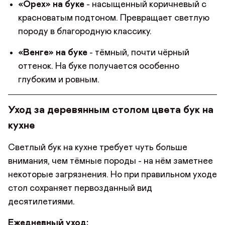
«Орех» на буке
- насыщенный коричневый с
Телефон
Телефон
красноватым подтоном. Превращает светлую
Предпочтительный способ связи*
породу в благородную классику.
Telegram
WhatsApp
Viber
«Венге» на буке
- тёмный, почти чёрный
ОТПРАВИТЬ
оттенок. На буке получается особенно
ОТПРАВИТЬ ЗАЯВКУ
Данные можно заполнить позже
глубоким и ровным.
в личном кабинете
Продолжая, вы даёте
согласие на сбор, обработку
и хра
Продолжая, вы даёте
согласие на сбор, обработку
и хра
персональных данных
персональных данных
Уход за деревянным столом цвета бук на
СОХРАНИТЬ
кухне
Светлый бук на кухне требует чуть больше
внимания, чем тёмные породы - на нём заметнее
некоторые загрязнения. Но при правильном уходе
стол сохраняет первозданный вид
десятилетиями.
Ежедневный уход: