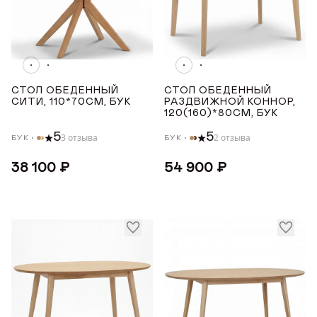
4-6
Награды
4-8
Телепроекты
6-10
Показать все
СТОЛ ОБЕДЕННЫЙ
СТОЛ ОБЕДЕННЫЙ
СИТИ, 110*70СМ, БУК
РАЗДВИЖНОЙ КОННОР,
МАТЕРИАЛ
120(160)*80СМ, БУК
5
5
3 отзыва
2 отзыва
БУК
БУК
Бук
38 100 ₽
54 900 ₽
СТРАНА ПРОИЗВОДСТВА
РОССИЯ
ТОНИРОВКА
Белая эмаль