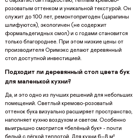
с бархатистой гладкостью, тёплым кремово-
розоватым оттенком и уникальной текстурой. Он
служит до 100 лет, ремонтопригоден (царапины
шлифуются), экологичен (не содержит
формальдегидных смол) и с годами становится
только благороднее. При этом низкие цены от
производителя Оримэкс делают деревянный
стол доступной инвестицией.
Подходит ли деревянный стол цвета бук
для маленькой кухни?
Да, и это одно из лучших решений для небольших
помещений. Светлый кремово-розоватый
оттенок бука визуально расширяет пространство,
наполняет кухню воздухом и светом. Особенно
выигрышно смотрится «белёный бук» - почти
белый с лёгкой теплотой. Для кухни 6–8 м²