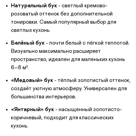
Натуральный бук
- светлый кремово-
розоватый оттенок без дополнительной
тонировки. Самый популярный выбор для
светлых кухонь.
Белёный бук
- почти белый с лёгкой теплотой.
Визуально максимально расширяет
пространство, идеален для маленьких кухонь
6–8 м².
«Медовый» бук
- тёплый золотистый оттенок,
ДОБРО ПОЖАЛОВАТЬ
создаёт уютную атмосферу. Универсален для
большинства интерьеров.
КУПИТЬ В ОДИН КЛИК
Имя*
АВТОРИЗАЦИЯ/
«Янтарный» бук
- насыщенный золотисто-
РЕГИСТРАЦИЯ
ДЕРЕВЯННЫЕ СТОЛЫ ДЛЯ КУХНИ 
коричневый, подходит для классических
Авторизуйтесь или зарегистрируйтес
Имя
кухонь.
по номеру телефона
Почта*