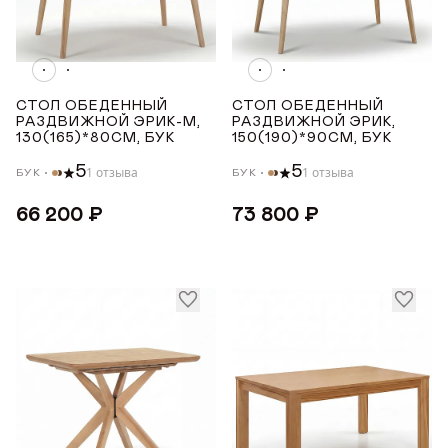
Белый
Светлый дуб с чёрной патиной
Светлый дуб
СТОЛ ОБЕДЕННЫЙ
СТОЛ ОБЕДЕННЫЙ
Орех Макадамия
РАЗДВИЖНОЙ ЭРИК-М,
РАЗДВИЖНОЙ ЭРИК,
130(165)*80СМ, БУК
150(190)*90СМ, БУК
Показать все
5
5
1 отзыва
1 отзыва
БУК
БУК
ПОКРЫТИЕ СТОЛЕШНИЦЫ
66 200 ₽
73 800 ₽
Шпон дуба
ДЛИНА ТОВАРА (СМ)
от
до
ШИРИНА ТОВАРА (СМ)