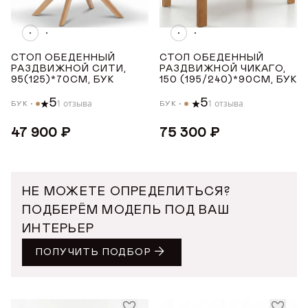
от
до
СТОЛ ОБЕДЕННЫЙ
СТОЛ ОБЕДЕННЫЙ
ВЫСОТА ТОВАРА (СМ)
РАЗДВИЖНОЙ СИТИ,
РАЗДВИЖНОЙ ЧИКАГО,
95(125)*70СМ, БУК
150 (195/240)*90СМ, БУК
от
до
5
5
1 отзыва
1 отзыва
БУК
БУК
47 900 ₽
75 300 ₽
НЕ МОЖЕТЕ ОПРЕДЕЛИТЬСЯ?
ПОДБЕРЁМ МОДЕЛЬ ПОД ВАШ
ИНТЕРЬЕР
ПОЛУЧИТЬ ПОДБОР