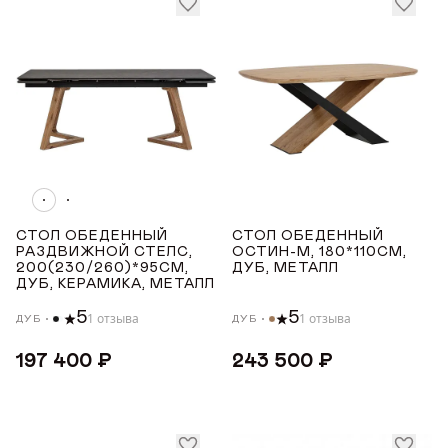
ДОБРО ПОЖАЛОВАТЬ
КУПИТЬ В ОДИН КЛИК
Имя*
СТОЛ ОБЕДЕННЫЙ
СТОЛ ОБЕДЕННЫЙ
АВТОРИЗАЦИЯ/
РАЗДВИЖНОЙ СТЕЛС,
ОСТИН-М, 180*110СМ,
РЕГИСТРАЦИЯ
ДЕРЕВЯННЫЕ ОБЕДЕННЫЕ СТОЛЫ
200(230/260)*95СМ,
ДУБ, МЕТАЛЛ
ДУБ, КЕРАМИКА, МЕТАЛЛ
Авторизуйтесь или зарегистрируйтесь
Имя
5
5
1 отзыва
1 отзыва
ДУБ
ДУБ
по номеру телефона
Почта*
197 400 ₽
243 500 ₽
Телефон
Телефон
Предпочтительный способ связи*