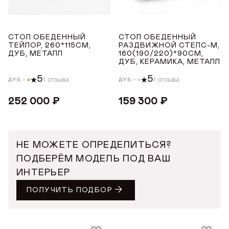
ДЛИНА ТОВАРА (СМ)
СТОЛ ОБЕДЕННЫЙ
СТОЛ ОБЕДЕННЫЙ
от
до
ТЕЙЛОР, 260*115СМ,
РАЗДВИЖНОЙ СТЕЛС-М,
ДУБ, МЕТАЛЛ
160(190/220)*90СМ,
ДУБ, КЕРАМИКА, МЕТАЛЛ
ШИРИНА ТОВАРА (СМ)
5
5
1 отзыва
1 отзыва
ДУБ
ДУБ
252 000 ₽
159 300 ₽
от
до
ВЫСОТА ТОВАРА (СМ)
НЕ МОЖЕТЕ ОПРЕДЕЛИТЬСЯ?
ПОДБЕРЁМ МОДЕЛЬ ПОД ВАШ
от
до
ИНТЕРЬЕР
ПОЛУЧИТЬ ПОДБОР