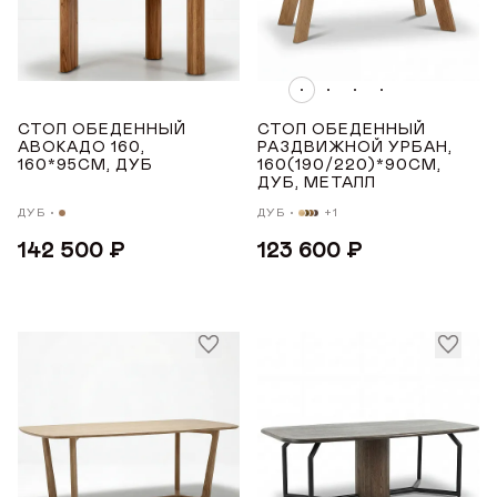
5-7
Награды
4-8
Телепроекты
6-10
СТОЛ ОБЕДЕННЫЙ
СТОЛ ОБЕДЕННЫЙ
6-7
АВОКАДО 160,
РАЗДВИЖНОЙ УРБАН,
160*95СМ, ДУБ
160(190/220)*90СМ,
6-8
ДУБ, МЕТАЛЛ
Показать все
ДУБ
ДУБ
+1
142 500 ₽
123 600 ₽
МАТЕРИАЛ
Дуб
СТРАНА ПРОИЗВОДСТВА
РОССИЯ