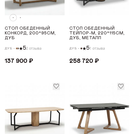
ТОНИРОВКА
Белый
СТОЛ ОБЕДЕННЫЙ
СТОЛ ОБЕДЕННЫЙ
Орех
КОНКОРД, 200*95СМ,
ТЕЙЛОР-М, 220*115СМ,
ДУБ
ДУБ, МЕТАЛЛ
Светлый дуб с чёрной патиной
Светлый дуб
5
5
2 отзыва
1 отзыва
ДУБ
ДУБ
Светлый дуб с коричневой патиной
137 900 ₽
258 720 ₽
Показать все
ПОКРЫТИЕ СТОЛЕШНИЦЫ
Керамика
Массив дуба
Шпон дуба
Дубовая ламель