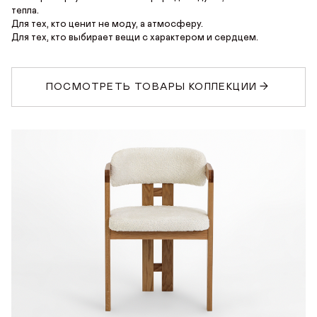
ГДЕ КУПИТЬ
тепла.
Для тех, кто ценит не моду, а атмосферу.
Для тех, кто выбирает вещи с характером и сердцем.
ДИЗАЙНЕРАМ
СОТРУДНИЧЕСТВО
ПОСМОТРЕТЬ ТОВАРЫ КОЛЛЕКЦИИ
ДИЛЕРАМ
ПОКУПАТЕЛЮ
КОНТАКТЫ
О ФАБРИКЕ
О нас
VK
Youtube
Telegram
MAX
Яндекс Ритм
Pinterest
История