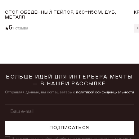
СТОЛ ОБЕДЕННЫЙ ТЕЙЛОР, 260*115СМ, ДУБ,
К
МЕТАЛЛ
5
1 отзыва
Х
БОЛЬШЕ ИДЕЙ ДЛЯ ИНТЕРЬЕРА МЕЧТЫ
— В НАШЕЙ РАССЫЛКЕ
Отправляя данные, вы соглашаетесь с
политикой конфиденциальности
ПОДПИСАТЬСЯ
Я даю
согласие на сбор, обработку
и хранение персональных данных