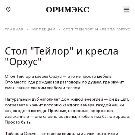
Ваш город:
ГЛАВНАЯ
КОЛЛЕКЦИИ
СТОЛ "ТЕЙЛОР" И КРЕСЛА "ОРХУС"
Стол "Тейлор" и кресла
"Орхус"
КАТАЛОГ
Стол Тейлор и кресла Орхус — это не просто мебель.
Столы
Это место, где рождаются разговоры по душам, где звучит
КОЛЛЕКЦИИ
смех, пахнет свежим хлебом и теплом.
Стулья
Натуральный дуб наполняет дом живой энергией — он дышит,
МАТЕРИАЛЫ
Табуреты
согревает и хранит историю каждого вечера, каждой чашки
чая, каждого взгляда. Прочные, надёжные, сдержанно-
изысканные — они словно созданы, чтобы в них было хорошо.
Малые формы
ТКАНИ И ТОНИРОВКИ
Просто быть.
Стулья для кафе и ресторанов
Тейлор и Орхус — это союз природы и души, эстетики и