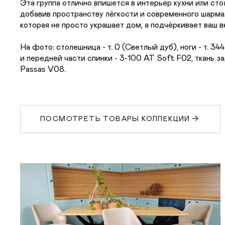
Эта группа отлично впишется в интерьер кухни или сто
добавив пространству лёгкости и современного шарма
ДИЛЕРАМ
которая не просто украшает дом, а подчёркивает ваш вк
На фото: столешница - т. 0 (Светлый дуб), ноги - т. 34
ПОКУПАТЕЛЮ
и передней части спинки - 3-100 АТ Soft F02, ткань з
Passas V08.
КОНТАКТЫ
О ФАБРИКЕ
ПОСМОТРЕТЬ ТОВАРЫ КОЛЛЕКЦИИ
О нас
История
Награды
Телепроекты