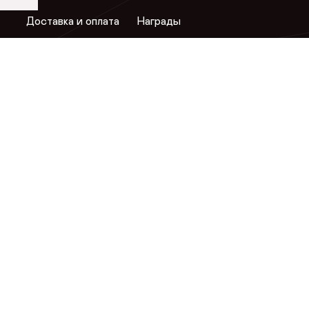
Доставка и оплата
Награды
Возврат товара
Телепроекты
Магазины
Сертификаты
Контакты
Гарантии
Журнал
Вопросы и ответы
Условия акции
Публичная оферта
н
Фабрика
Интернет-магазин
Сотрудничес