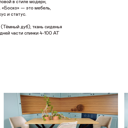
ловой в стиле модерн,
. «Боско» — это мебель,
ус и статус.
4 (Тёмный дуб), ткань сиденья
адней части спинки 4-100 AT
VK
Youtube
Telegram
MAX
Яндекс Ритм
Pinterest
+7 (917) 005-50-50
интернет-магазин
ONLINE@ORIMEX.RU
НАПИСАТЬ ДИРЕКТОРУ