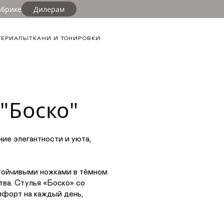
абрике
Дилерам
ТЕРИАЛЫ
ТКАНИ И ТОНИРОВКИ
"Боско"
ие элегантности и уюта,
стойчивыми ножками в тёмном
тва. Стулья «Боско» со
мфорт на каждый день,