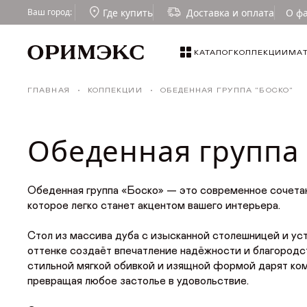
Где купить
Доставка и оплата
О ф
Ваш город:
КАТАЛОГ
КОЛЛЕКЦИИ
МА
КАТАЛОГ
Столы
ГЛАВНАЯ
КОЛЛЕКЦИИ
ОБЕДЕННАЯ ГРУППА "БОСКО"
КОЛЛЕКЦИИ
Стулья
Обеденная группа 
МАТЕРИАЛЫ
Табуреты
Малые формы
ТКАНИ И ТОНИРОВКИ
Обеденная группа «Боско» — это современное сочетан
которое легко станет акцентом вашего интерьера.
Стулья для кафе и ресторанов
ГДЕ КУПИТЬ
Стол из массива дуба с изысканной столешницей и у
оттенке создаёт впечатление надёжности и благородс
ДИЗАЙНЕРАМ
стильной мягкой обивкой и изящной формой дарят ко
превращая любое застолье в удовольствие.
СОТРУДНИЧЕСТВО