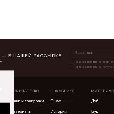
 — В НАШЕЙ РАССЫЛКЕ
ти
Я даю
согласие на сбор, о
Я даю
согласие на получе
и
ПОКУПАТЕЛЮ
О ФАБРИКЕ
МАТЕРИА
Ткани и тонировки
О нас
Дуб
Материалы
История
Бук