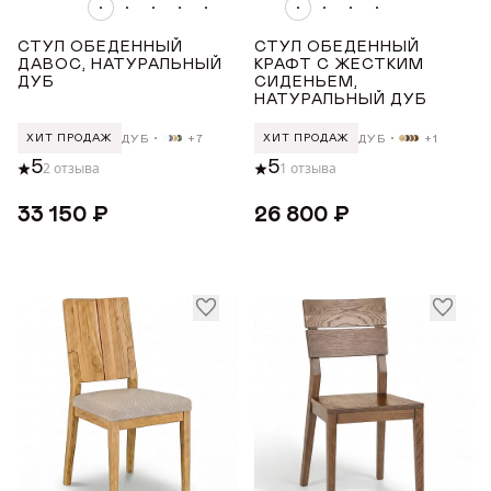
Орех
Светлый дуб с чёрной патиной
СТУЛ ОБЕДЕННЫЙ
СТУЛ ОБЕДЕННЫЙ
ДАВОС, НАТУРАЛЬНЫЙ
КРАФТ С ЖЕСТКИМ
Светлый дуб
ДУБ
СИДЕНЬЕМ,
НАТУРАЛЬНЫЙ ДУБ
Показать все
ДУБ
+7
ДУБ
+1
ХИТ ПРОДАЖ
ХИТ ПРОДАЖ
ЦВЕТ ТКАНИ
5
5
2 отзыва
1 отзыва
33 150 ₽
26 800 ₽
Бежевый
Зеленый
Красный
Серый
Бордовый
Показать все
ДЛИНА ТОВАРА (СМ)