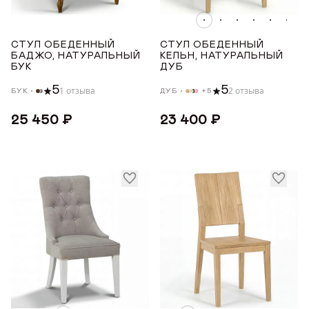
Дуб
Награды
СТУЛ ОБЕДЕННЫЙ
СТУЛ ОБЕДЕННЫЙ
Телепроекты
УРОВЕНЬ МЯГКОСТИ
БАДЖО, НАТУРАЛЬНЫЙ
КЕЛЬН, НАТУРАЛЬНЫЙ
БУК
ДУБ
5
5
1 отзыва
2 отзыва
БУК
ДУБ
+5
Жесткий
Средний
25 450 ₽
23 400 ₽
СТРАНА ПРОИЗВОДСТВА
РОССИЯ
ТОНИРОВКА
Белая эмаль
Белый