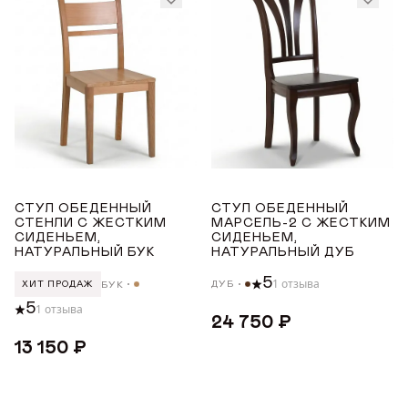
ДОБРО ПОЖАЛОВАТЬ
СТУЛ ОБЕДЕННЫЙ
СТУЛ ОБЕДЕННЫЙ
КУПИТЬ В ОДИН КЛИК
Имя*
АВТОРИЗАЦИЯ/
СТЕНЛИ С ЖЕСТКИМ
МАРСЕЛЬ-2 С ЖЕСТКИМ
СИДЕНЬЕМ,
СИДЕНЬЕМ,
РЕГИСТРАЦИЯ
ВЫСОКИЕ ДЕРЕВЯННЫЕ СТУЛЬЯ
НАТУРАЛЬНЫЙ БУК
НАТУРАЛЬНЫЙ ДУБ
Авторизуйтесь или зарегистрируйтесь
5
1 отзыва
ДУБ
БУК
ХИТ ПРОДАЖ
Имя
по номеру телефона
Почта*
5
1 отзыва
24 750 ₽
Телефон
13 150 ₽
Телефон
Предпочтительный способ связи*