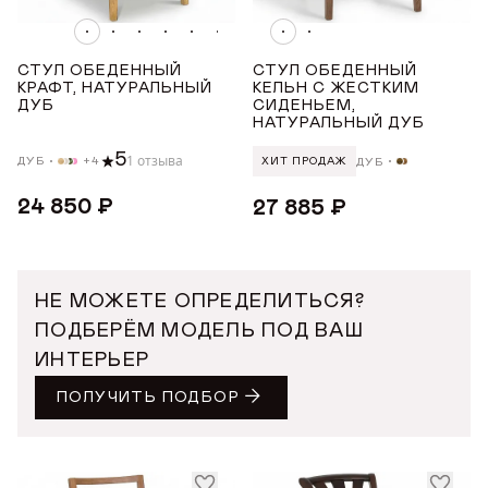
от
до
СТУЛ ОБЕДЕННЫЙ
СТУЛ ОБЕДЕННЫЙ
ШИРИНА ТОВАРА (СМ)
КРАФТ, НАТУРАЛЬНЫЙ
КЕЛЬН С ЖЕСТКИМ
ДУБ
СИДЕНЬЕМ,
НАТУРАЛЬНЫЙ ДУБ
от
до
5
1 отзыва
ДУБ
+4
ДУБ
ХИТ ПРОДАЖ
ВЫСОТА ТОВАРА (СМ)
24 850 ₽
27 885 ₽
от
до
НЕ МОЖЕТЕ ОПРЕДЕЛИТЬСЯ?
ПОДБЕРЁМ МОДЕЛЬ ПОД ВАШ
ИНТЕРЬЕР
ПОЛУЧИТЬ ПОДБОР