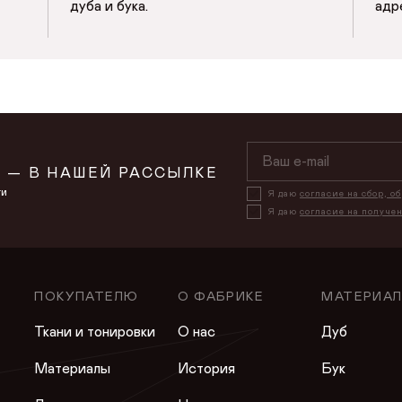
дуба и бука.
адр
СОХРАНИТЬ
 — В НАШЕЙ РАССЫЛКЕ
ти
Я даю
согласие на сбор, о
Я даю
согласие на получе
ПОКУПАТЕЛЮ
О ФАБРИКЕ
МАТЕРИА
Ткани и тонировки
О нас
Дуб
Материалы
История
Бук