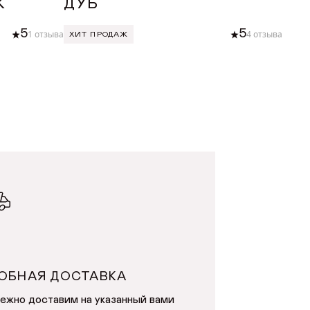
К
ДУБ
БУ
5
5
1 отзыва
4 отзыва
ХИТ ПРОДАЖ
ХИТ
У
ДОБАВИТЬ В КОРЗИНУ
ОБНАЯ ДОСТАВКА
ежно доставим на указанный вами