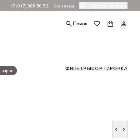
+7 (917) 005-50-50
Контакты
Перезвоните мне
Ы
Поиск
РА (СМ)
СОРТИРОВКА
ФИЛЬТРЫ
до
По популярност
По возрастанию
АРА (СМ)
По уменьшению
СОРТИРОВКА
ФИЛЬТРЫ
По скидкам
товаров
до
По популярност
По возрастанию
АРА (СМ)
По уменьшению
По скидкам
до