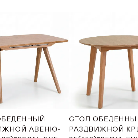
VK
Youtube
Telegram
MAX
Яндекс Ритм
Pinterest
+7 (917) 005-50-50
интернет-магазин
ONLINE@ORIMEX.RU
ОБЕДЕННЫЙ
СТОЛ ОБЕДЕННЫ
НАПИСАТЬ ДИРЕКТОРУ
ИЖНОЙ АВЕНЮ-
РАЗДВИЖНОЙ КР