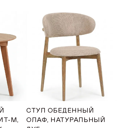
Й
СТУЛ ОБЕДЕННЫЙ
СТ
ИТ-М,
ОЛАФ, НАТУРАЛЬНЫЙ
ТА