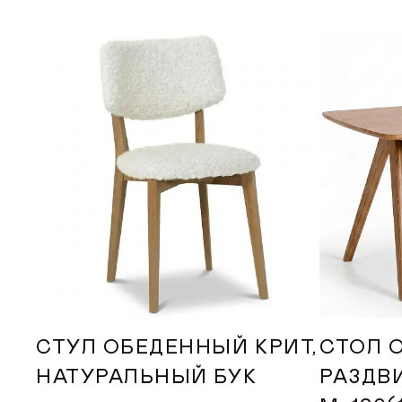
ДИЛЕРАМ
ПОКУПАТЕЛЮ
КОНТАКТЫ
О ФАБРИКЕ
О нас
История
Награды
СТУЛ ОБЕДЕННЫЙ КРИТ,
СТОЛ 
Телепроекты
НАТУРАЛЬНЫЙ БУК
РАЗДВ