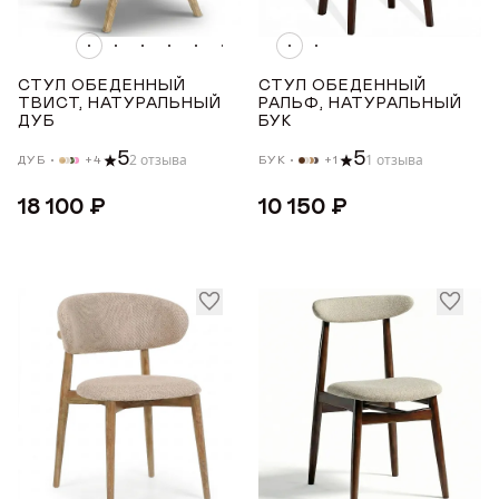
МАТЕРИАЛ ОПОР
Награды
Телепроекты
СТУЛ ОБЕДЕННЫЙ
СТУЛ ОБЕДЕННЫЙ
Бук
ТВИСТ, НАТУРАЛЬНЫЙ
РАЛЬФ, НАТУРАЛЬНЫЙ
ДУБ
БУК
Дуб
5
5
2 отзыва
1 отзыва
ДУБ
+4
БУК
+1
УРОВЕНЬ МЯГКОСТИ
18 100 ₽
10 150 ₽
Жесткий
Средний
СТРАНА ПРОИЗВОДСТВА
РОССИЯ
ТОНИРОВКА