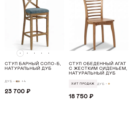
ОТПРАВИТЬ
ОТПРАВИТЬ ЗАЯВКУ
Данные можно заполнить позже
в личном кабинете
Продолжая, вы даёте
согласие на сбор, обработку
и хранение
Продолжая, вы даёте
согласие на сбор, обработку
и хранение
персональных данных
персональных данных
СОХРАНИТЬ
СТУЛ БАРНЫЙ СОЛО-Б,
СТУЛ ОБЕДЕННЫЙ АГАТ
НАТУРАЛЬНЫЙ ДУБ
С ЖЕСТКИМ СИДЕНЬЕМ,
НАТУРАЛЬНЫЙ ДУБ
ДУБ
+4
ДУБ
ХИТ ПРОДАЖ
23 700 ₽
18 750 ₽