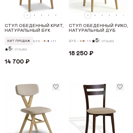
ГДЕ КУПИТЬ
Показать все
ДИЗАЙНЕРАМ
МЕХАНИЗМ
СТУЛ ОБЕДЕННЫЙ КРИТ,
СТУЛ ОБЕДЕННЫЙ РИКО,
НАТУРАЛЬНЫЙ БУК
НАТУРАЛЬНЫЙ ДУБ
СОТРУДНИЧЕСТВО
5
1 отзыва
ДУБ
+4
БУК
+11
ХИТ ПРОДАЖ
Изделие в сборе
5
1 отзыва
Прикрутить к сиденью ножки
ДИЛЕРАМ
18 250 ₽
14 700 ₽
ПОДЛОКОТНИКИ
ПОКУПАТЕЛЮ
Нет
КОНТАКТЫ
МАТЕРИАЛ
О ФАБРИКЕ
О нас
Бук
VK
Youtube
Telegram
MAX
Яндекс Ритм
Pinterest
Дуб
История