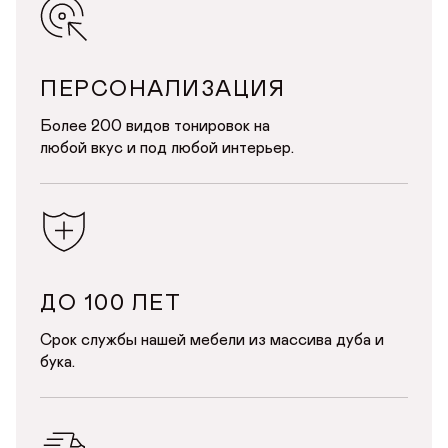
Авторизуйтесь или зарегистрируйтесь
по номеру телефона
Почта*
Имя
от
до
Телефон
ПЕРСОНАЛИЗАЦИЯ
Телефон
Предпочтительный способ связи*
Более 200 видов тонировок на
любой вкус и под любой интерьер.
Telegram
WhatsApp
Viber
ОТПРАВИТЬ
Данные можно заполнить позже
ОТПРАВИТЬ ЗАЯВКУ
в личном кабинете
Продолжая, вы даёте
согласие на сбор, обработку
и хранение
персональных данных
Продолжая, вы даёте
согласие на сбор, обработку
и хранение
персональных данных
СОХРАНИТЬ
ДО 100 ЛЕТ
Срок службы нашей мебели из массива дуба и
бука.