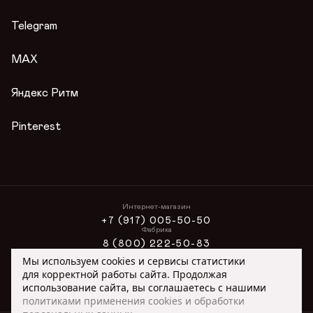
Гарантии
Журнал
Telegram
Вопросы и ответы
Условия акции
MAX
Публичная оферта
Яндекс Ритм
Pinterest
Интернет-магазин
+7 (917) 005-50-50
Фабрика
8 (800) 222-50-83
Интернет-магазин
Мы используем cookies и сервисы статистики
ONLINE@ORIMEX.RU
для корректной работы сайта. Продолжая
Сотрудничество
использование сайта, вы соглашаетесь с нашими
ORIMEX@ORIMEX.RU
политиками применения cookies и обработки