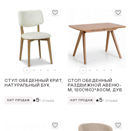
Награды
СТРАНА ПРОИЗВОДСТВА
Телепроекты
РОССИЯ
ТОНИРОВКА
Белая эмаль
Светлый дуб с чёрной патиной
Светлый дуб
СТУЛ ОБЕДЕННЫЙ КРИТ,
СТОЛ ОБЕДЕННЫЙ
НАТУРАЛЬНЫЙ БУК
Дуб меловой
РАЗДВИЖНОЙ АВЕНЮ-
М, 120(160)*80СМ, ДУБ
Светлый бук
5
5
1 отзыва
1 отзыва
ХИТ ПРОДАЖ
ХИТ ПРОДАЖ
ЦВЕТ ТКАНИ
Бежевый