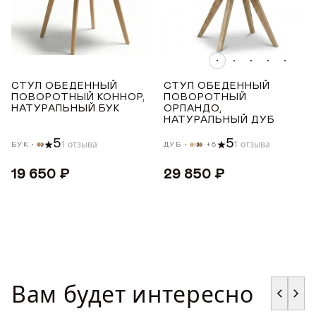
ГДЕ КУПИТЬ
Нет
ДИЗАЙНЕРАМ
МАТЕРИАЛ
СОТРУДНИЧЕСТВО
СТУЛ ОБЕДЕННЫЙ
СТУЛ ОБЕДЕННЫЙ
ПОВОРОТНЫЙ КОННОР,
ПОВОРОТНЫЙ
Бук
НАТУРАЛЬНЫЙ БУК
ОРЛАНДО,
НАТУРАЛЬНЫЙ ДУБ
ДИЛЕРАМ
Дуб
5
5
1 отзыва
1 отзыва
БУК
ДУБ
+8
МАТЕРИАЛ ОПОР
ПОКУПАТЕЛЮ
19 650 ₽
29 850 ₽
Бук
КОНТАКТЫ
Дуб
О ФАБРИКЕ
УРОВЕНЬ МЯГКОСТИ
О нас
Вам будет интересно
VK
Youtube
Telegram
MAX
Яндекс Ритм
Pinterest
Средний
История