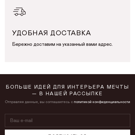
в личном кабинете
Продолжая, вы даёте
согласие на сбор, обработку
и хранение
персональных данных
Продолжая, вы даёте
согласие на сбор, обработку
и хранение
персональных данных
СОХРАНИТЬ
УДОБНАЯ ДОСТАВКА
Бережно доставим на указанный вами адрес.
БОЛЬШЕ ИДЕЙ ДЛЯ ИНТЕРЬЕРА МЕЧТЫ
— В НАШЕЙ РАССЫЛКЕ
Отправляя данные, вы соглашаетесь с
политикой конфиденциальности