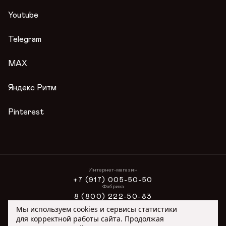
Сертификаты
Контакты
Youtube
Гарантии
Журнал
Telegram
Вопросы и ответы
Условия акции
MAX
Публичная оферта
Яндекс Ритм
Pinterest
Интернет-магазин
+7 (917) 005-50-50
Фабрика
8 (800) 222-50-83
Интернет-магазин
Мы используем cookies и сервисы статистики
ONLINE@ORIMEX.RU
для корректной работы сайта. Продолжая
Сотрудничество