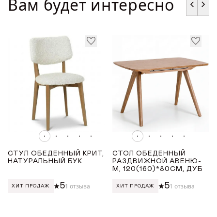
Вам будет интересно
ГДЕ КУПИТЬ
ДИЗАЙНЕРАМ
СОТРУДНИЧЕСТВО
ДИЛЕРАМ
ПОКУПАТЕЛЮ
КОНТАКТЫ
СТУЛ ОБЕДЕННЫЙ КРИТ,
СТОЛ ОБЕДЕННЫЙ
НАТУРАЛЬНЫЙ БУК
РАЗДВИЖНОЙ АВЕНЮ-
О ФАБРИКЕ
М, 120(160)*80СМ, ДУБ
5
5
1 отзыва
1 отзыва
ХИТ ПРОДАЖ
ХИТ ПРОДАЖ
О нас
VK
Youtube
Telegram
MAX
Яндекс Ритм
Pinterest
История