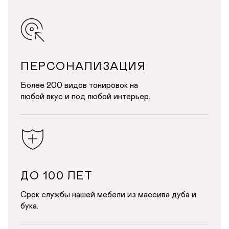
ДОБРО ПОЖАЛОВАТЬ
ПЕРСОНАЛИЗАЦИЯ
Более 200 видов тонировок на
КУПИТЬ В ОДИН КЛИК
Имя*
АВТОРИЗАЦИЯ/
любой вкус и под любой интерьер.
ПОВОРОТНЫЕ СТУЛЬЯ С ОБИВКОЙ ИЗ
РЕГИСТРАЦИЯ
ШЕНИЛЛА
Авторизуйтесь или зарегистрируйтесь
по номеру телефона
Почта*
Имя
Телефон
Телефон
ДО 100 ЛЕТ
Предпочтительный способ связи*
Срок службы нашей мебели из массива дуба и
Telegram
WhatsApp
Viber
бука.
ОТПРАВИТЬ
Данные можно заполнить позже
ОТПРАВИТЬ ЗАЯВКУ