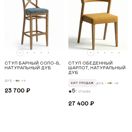
Telegram
WhatsApp
Viber
ОТПРАВИТЬ
ОТПРАВИТЬ ЗАЯВКУ
Данные можно заполнить позже
в личном кабинете
Продолжая, вы даёте
согласие на сбор, обработку
и хранение
Продолжая, вы даёте
согласие на сбор, обработку
и хранение
персональных данных
персональных данных
СОХРАНИТЬ
СТУЛ БАРНЫЙ СОЛО-Б,
СТУЛ ОБЕДЕННЫЙ
НАТУРАЛЬНЫЙ ДУБ
ШАРЛОТ, НАТУРАЛЬНЫЙ
ДУБ
ДУБ
+4
ДУБ
+6
ХИТ ПРОДАЖ
23 700 ₽
5
1 отзыва
27 400 ₽