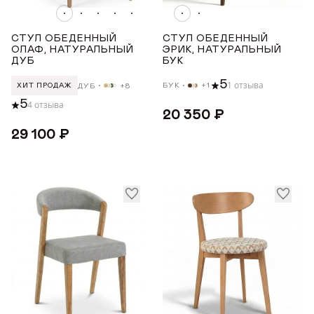
Белая эмаль
Белый
СТУЛ ОБЕДЕННЫЙ
СТУЛ ОБЕДЕННЫЙ
Венге
ОЛАФ, НАТУРАЛЬНЫЙ
ЭРИК, НАТУРАЛЬНЫЙ
ДУБ
БУК
Орех
5
1 отзыва
Светлый дуб с чёрной патиной
БУК
+1
ДУБ
+8
ХИТ ПРОДАЖ
5
4 отзыва
Показать все
20 350 ₽
29 100 ₽
ЦВЕТ ТКАНИ
Бежевый
Бежевый с ромбами
Голубой
Желтый
Зеленый
Показать все