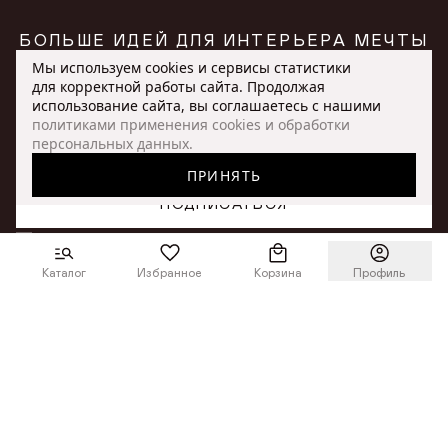
БОЛЬШЕ ИДЕЙ ДЛЯ ИНТЕРЬЕРА МЕЧТЫ
— В НАШЕЙ РАССЫЛКЕ
Мы используем cookies и сервисы статистики
для корректной работы сайта. Продолжая
Отправляя данные, вы соглашаетесь с
политикой конфиденциальности
использование сайта, вы соглашаетесь с нашими
политиками применения cookies и обработки
персональных данных.
ВЫБРАНО
ПРИНЯТЬ
+7 (917) 005-50-50
интернет-магазин
ПОДПИСАТЬСЯ
ПРИМЕНИТЬ
ONLINE@ORIMEX.RU
Я даю
согласие на сбор, обработку
и хранение персональных данных
СБРОСИТЬ ВСЕ
НАПИСАТЬ ДИРЕКТОРУ
Я даю
согласие на получение рассылок сообщений рекламного
характера
Каталог
Избранное
Корзина
Профиль
КАТАЛОГ
Столы
ПОКУПАТЕЛЮ