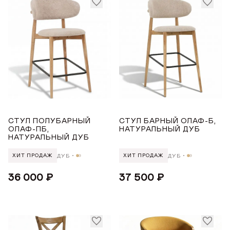
ДОБРО ПОЖАЛОВАТЬ
КУПИТЬ В ОДИН КЛИК
Имя*
СТУЛ ПОЛУБАРНЫЙ
СТУЛ БАРНЫЙ ОЛАФ-Б,
АВТОРИЗАЦИЯ/
ОЛАФ-ПБ,
НАТУРАЛЬНЫЙ ДУБ
РЕГИСТРАЦИЯ
МЯГКИЕ СТУЛЬЯ ДЛЯ КУХНИ
НАТУРАЛЬНЫЙ ДУБ
Авторизуйтесь или зарегистрируйтесь
ДУБ
ДУБ
ХИТ ПРОДАЖ
ХИТ ПРОДАЖ
Имя
по номеру телефона
Почта*
36 000 ₽
37 500 ₽
Телефон
Телефон
Предпочтительный способ связи*