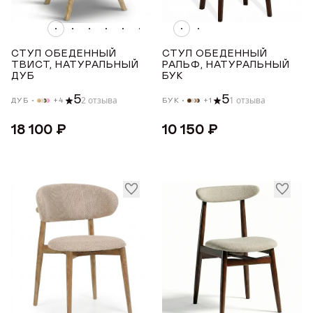
МАТЕРИАЛ ОПОР
Награды
Телепроекты
СТУЛ ОБЕДЕННЫЙ
СТУЛ ОБЕДЕННЫЙ
Бук
ТВИСТ, НАТУРАЛЬНЫЙ
РАЛЬФ, НАТУРАЛЬНЫЙ
ДУБ
БУК
Дуб
5
5
2 отзыва
1 отзыва
ДУБ
+4
БУК
+1
УРОВЕНЬ МЯГКОСТИ
18 100 ₽
10 150 ₽
Средний
СТРАНА ПРОИЗВОДСТВА
РОССИЯ
ТОНИРОВКА