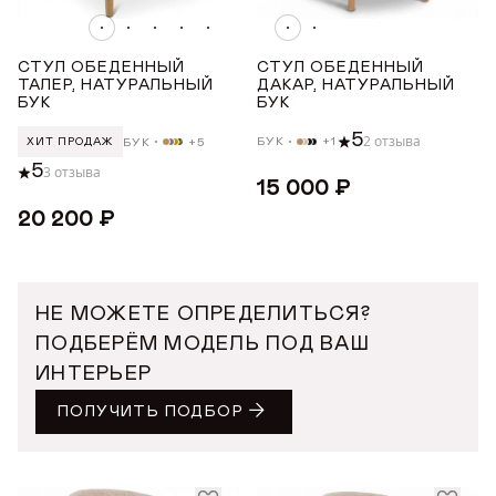
ДЛИНА ТОВАРА (СМ)
СТУЛ ОБЕДЕННЫЙ
СТУЛ ОБЕДЕННЫЙ
ТАЛЕР, НАТУРАЛЬНЫЙ
ДАКАР, НАТУРАЛЬНЫЙ
от
до
БУК
БУК
5
2 отзыва
БУК
+1
БУК
+5
ХИТ ПРОДАЖ
ШИРИНА ТОВАРА (СМ)
5
3 отзыва
15 000 ₽
от
20 200 ₽
до
ВЫСОТА ТОВАРА (СМ)
НЕ МОЖЕТЕ ОПРЕДЕЛИТЬСЯ?
от
ПОДБЕРЁМ МОДЕЛЬ ПОД ВАШ
до
ИНТЕРЬЕР
ПОЛУЧИТЬ ПОДБОР