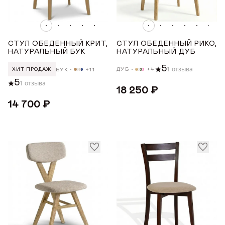
ГДЕ КУПИТЬ
Показать все
ДИЗАЙНЕРАМ
МЕХАНИЗМ
СТУЛ ОБЕДЕННЫЙ КРИТ,
СТУЛ ОБЕДЕННЫЙ РИКО,
НАТУРАЛЬНЫЙ БУК
НАТУРАЛЬНЫЙ ДУБ
СОТРУДНИЧЕСТВО
5
1 отзыва
ДУБ
+4
БУК
+11
ХИТ ПРОДАЖ
Изделие в сборе
5
1 отзыва
Прикрутить к сиденью ножки
ДИЛЕРАМ
18 250 ₽
14 700 ₽
ПОДЛОКОТНИКИ
ПОКУПАТЕЛЮ
Нет
КОНТАКТЫ
МАТЕРИАЛ
О ФАБРИКЕ
О нас
Бук
VK
Youtube
Telegram
MAX
Яндекс Ритм
Pinterest
Дуб
История