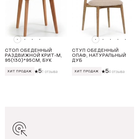
ДЛИНА ТОВАРА (СМ)
от
до
ШИРИНА ТОВАРА (СМ)
СТОЛ ОБЕДЕННЫЙ
СТУЛ ОБЕДЕННЫЙ
РАЗДВИЖНОЙ КРИТ-М,
ОЛАФ, НАТУРАЛЬНЫЙ
95(130)*95СМ, БУК
ДУБ
от
до
5
5
1 отзыва
4 отзыва
ХИТ ПРОДАЖ
ХИТ ПРОДАЖ
ВЫСОТА ТОВАРА (СМ)
ДОБРО ПОЖАЛОВАТЬ
от
до
КУПИТЬ В ОДИН КЛИК
Имя*
АВТОРИЗАЦИЯ/
РЕГИСТРАЦИЯ
МЯГКИЕ ПОЛУБАРНЫЕ СТУЛЬЯ
Авторизуйтесь или зарегистрируйтесь
Имя
по номеру телефона