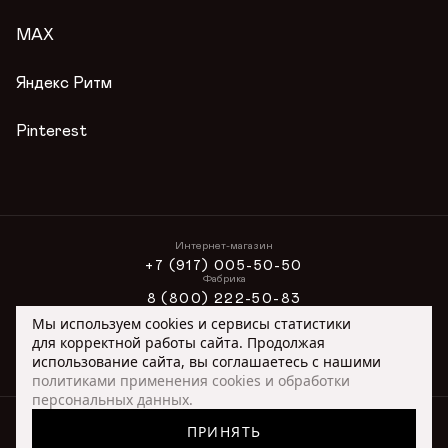
Вопросы и ответы
Условия акции
MAX
Публичная оферта
Яндекс Ритм
Pinterest
Интернет-магазин
+7 (917) 005-50-50
Фабрика
8 (800) 222-50-83
Интернет-магазин
Мы используем cookies и сервисы статистики
ONLINE@ORIMEX.RU
для корректной работы сайта. Продолжая
Сотрудничество
использование сайта, вы соглашаетесь с нашими
ORIMEX@ORIMEX.RU
политиками применения cookies и обработки
персональных данных.
ВЫБРАНО
© 1991–2026, ОРИМЭКС — ПРОИЗВОДСТВО МЕБЕЛИ ИЗ ЦЕННЫХ
ПРИНЯТЬ
+7 (917) 005-50-50
интернет-магазин
ПОРОД ДЕРЕВА