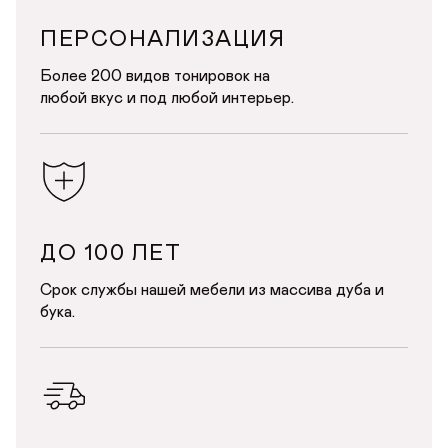
Почта*
ПЕРСОНАЛИЗАЦИЯ
Телефон
Телефон
Более 200 видов тонировок на
Предпочтительный способ связи*
любой вкус и под любой интерьер.
Telegram
WhatsApp
Viber
ОТПРАВИТЬ
ОТПРАВИТЬ ЗАЯВКУ
Данные можно заполнить позже
в личном кабинете
Продолжая, вы даёте
согласие на сбор, обработку
и хранение
Продолжая, вы даёте
согласие на сбор, обработку
и хранение
персональных данных
персональных данных
ДО 100 ЛЕТ
СОХРАНИТЬ
Срок службы нашей мебели из массива дуба и
бука.