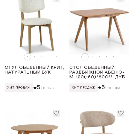
СТРАНА ПРОИЗВОДСТВА
Награды
РОССИЯ
Телепроекты
ТОНИРОВКА
Светлый дуб
Дуб меловой
СТУЛ ОБЕДЕННЫЙ КРИТ,
СТОЛ ОБЕДЕННЫЙ
НАТУРАЛЬНЫЙ БУК
РАЗДВИЖНОЙ АВЕНЮ-
ЦВЕТ ТКАНИ
М, 120(160)*80СМ, ДУБ
5
5
1 отзыва
1 отзыва
ХИТ ПРОДАЖ
ХИТ ПРОДАЖ
Бежевый
Зеленый
Серый
Оранжевый
Розовый