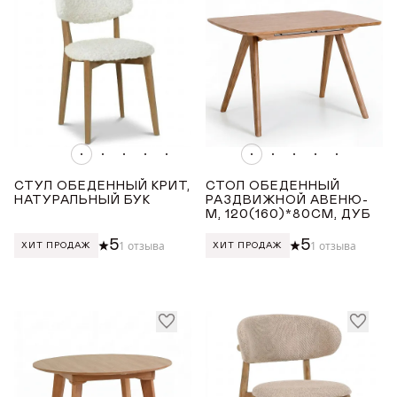
СТРАНА ПРОИЗВОДСТВА
Награды
РОССИЯ
Телепроекты
ТОНИРОВКА
Светлый дуб
Дуб меловой
СТУЛ ОБЕДЕННЫЙ КРИТ,
СТОЛ ОБЕДЕННЫЙ
НАТУРАЛЬНЫЙ БУК
РАЗДВИЖНОЙ АВЕНЮ-
М, 120(160)*80СМ, ДУБ
ЦВЕТ ТКАНИ
5
5
1 отзыва
1 отзыва
ХИТ ПРОДАЖ
ХИТ ПРОДАЖ
Бежевый
Зеленый
Серый
Оранжевый
Розовый