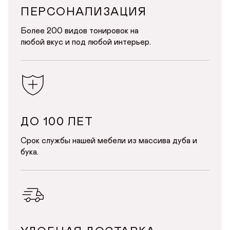
ПЕРСОНАЛИЗАЦИЯ
Телефон
Телефон
Более 200 видов тонировок на
любой вкус и под любой интерьер.
Предпочтительный способ связи*
Telegram
WhatsApp
Viber
ОТПРАВИТЬ
ОТПРАВИТЬ ЗАЯВКУ
Данные можно заполнить позже
в личном кабинете
Продолжая, вы даёте
согласие на сбор, обработку
и хранение
Продолжая, вы даёте
согласие на сбор, обработку
и хранение
персональных данных
персональных данных
ДО 100 ЛЕТ
СОХРАНИТЬ
Срок службы нашей мебели из массива дуба и
бука.