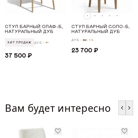
ГДЕ КУПИТЬ
ПОДЛОКОТНИКИ
ДИЗАЙНЕРАМ
Нет
СТУЛ БАРНЫЙ ОЛАФ-Б,
СТУЛ БАРНЫЙ СОЛО-Б,
НАТУРАЛЬНЫЙ ДУБ
НАТУРАЛЬНЫЙ ДУБ
СОТРУДНИЧЕСТВО
МАТЕРИАЛ
ДУБ
+4
ДУБ
ХИТ ПРОДАЖ
23 700 ₽
ДИЛЕРАМ
Дуб
37 500 ₽
МАТЕРИАЛ ОПОР
ПОКУПАТЕЛЮ
Дуб
КОНТАКТЫ
Вам будет интересно
УРОВЕНЬ МЯГКОСТИ
О ФАБРИКЕ
О нас
Средний
VK
Youtube
Telegram
MAX
Яндекс Ритм
Pinterest
История