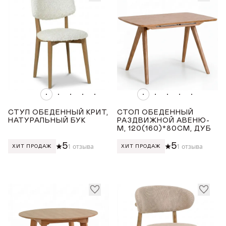
Оранжевый
Розовый
ДЛИНА ТОВАРА (СМ)
от
до
ШИРИНА ТОВАРА (СМ)
СТУЛ ОБЕДЕННЫЙ КРИТ,
СТОЛ ОБЕДЕННЫЙ
НАТУРАЛЬНЫЙ БУК
РАЗДВИЖНОЙ АВЕНЮ-
М, 120(160)*80СМ, ДУБ
от
до
5
5
1 отзыва
1 отзыва
ХИТ ПРОДАЖ
ХИТ ПРОДАЖ
ВЫСОТА ТОВАРА (СМ)
ДОБРО ПОЖАЛОВАТЬ
КУПИТЬ В ОДИН КЛИК
Имя*
от
до
АВТОРИЗАЦИЯ/
КВАДРАТНЫЕ БАРНЫЕ СТУЛЬЯ НА ЧЕТЫРЕХ
РЕГИСТРАЦИЯ
НОГАХ