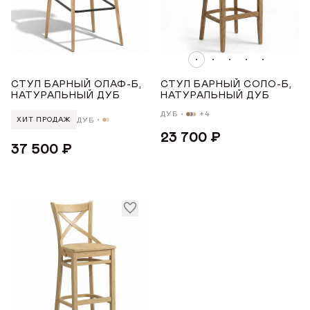
ГДЕ КУПИТЬ
ПОДЛОКОТНИКИ
ДИЗАЙНЕРАМ
Нет
СОТРУДНИЧЕСТВО
МАТЕРИАЛ
СТУЛ БАРНЫЙ ОЛАФ-Б,
СТУЛ БАРНЫЙ СОЛО-Б,
НАТУРАЛЬНЫЙ ДУБ
НАТУРАЛЬНЫЙ ДУБ
ДУБ
+4
ДУБ
ДИЛЕРАМ
ХИТ ПРОДАЖ
Дуб
23 700 ₽
37 500 ₽
МАТЕРИАЛ ОПОР
ПОКУПАТЕЛЮ
Дуб
КОНТАКТЫ
УРОВЕНЬ МЯГКОСТИ
О ФАБРИКЕ
О нас
Жесткий
VK
Youtube
Telegram
MAX
Яндекс Ритм
Pinterest
Средний
История