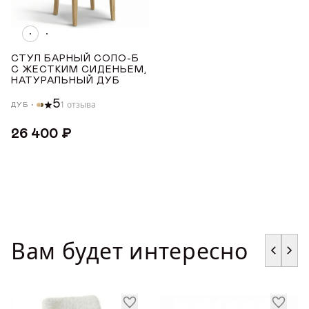
Награды
СТРАНА ПРОИЗВОДСТВА
Телепроекты
СТУЛ БАРНЫЙ СОЛО-Б
РОССИЯ
С ЖЕСТКИМ СИДЕНЬЕМ,
НАТУРАЛЬНЫЙ ДУБ
ТОНИРОВКА
5
1 отзыва
ДУБ
26 400 ₽
Светлый дуб с чёрной патиной
Светлый дуб
Дуб меловой
ЦВЕТ ТКАНИ
Вам будет интересно
Бежевый
Зеленый
Серый