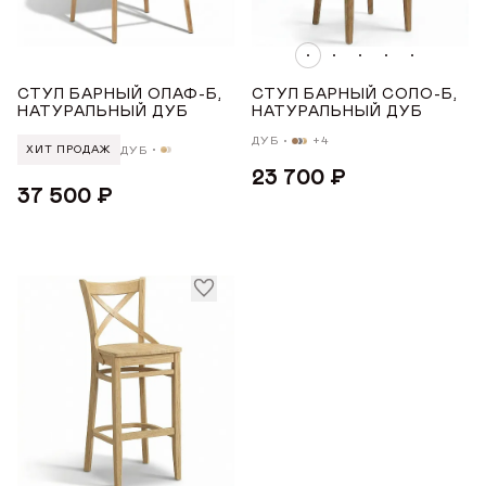
ГДЕ КУПИТЬ
ПОДЛОКОТНИКИ
ДИЗАЙНЕРАМ
Нет
СТУЛ БАРНЫЙ ОЛАФ-Б,
СТУЛ БАРНЫЙ СОЛО-Б,
НАТУРАЛЬНЫЙ ДУБ
НАТУРАЛЬНЫЙ ДУБ
СОТРУДНИЧЕСТВО
МАТЕРИАЛ
ДУБ
+4
ДУБ
ХИТ ПРОДАЖ
23 700 ₽
ДИЛЕРАМ
Дуб
37 500 ₽
МАТЕРИАЛ ОПОР
ПОКУПАТЕЛЮ
Дуб
КОНТАКТЫ
УРОВЕНЬ МЯГКОСТИ
О ФАБРИКЕ
О нас
Жесткий
VK
Youtube
Telegram
MAX
Яндекс Ритм
Pinterest
Средний
История