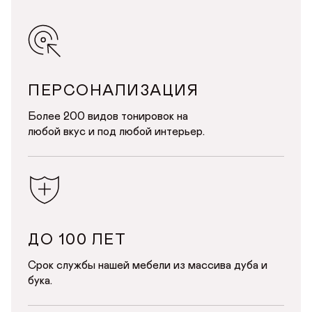
ДОБРО ПОЖАЛОВАТЬ
ПЕРСОНАЛИЗАЦИЯ
Более 200 видов тонировок на
КУПИТЬ В ОДИН КЛИК
Имя*
АВТОРИЗАЦИЯ/
любой вкус и под любой интерьер.
РЕГИСТРАЦИЯ
ЧЕРНЫЕ БАРНЫЕ СТУЛЬЯ НА ЧЕТЫРЕХ НОГАХ
Авторизуйтесь или зарегистрируйтесь
Имя
по номеру телефона
Почта*
Телефон
Телефон
ДО 100 ЛЕТ
Предпочтительный способ связи*
Срок службы нашей мебели из массива дуба и
Telegram
WhatsApp
Viber
бука.
ОТПРАВИТЬ
ОТПРАВИТЬ ЗАЯВКУ
Данные можно заполнить позже