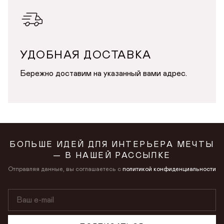
в личном кабинете
Продолжая, вы даёте
согласие на сбор, обработку
и хранение
Продолжая, вы даёте
согласие на сбор, обработку
и хранение
персональных данных
персональных данных
СОХРАНИТЬ
УДОБНАЯ ДОСТАВКА
Бережно доставим на указанный вами адрес.
БОЛЬШЕ ИДЕЙ ДЛЯ ИНТЕРЬЕРА МЕЧТЫ
— В НАШЕЙ РАССЫЛКЕ
Отправляя данные, вы соглашаетесь с
политикой конфиденциальности