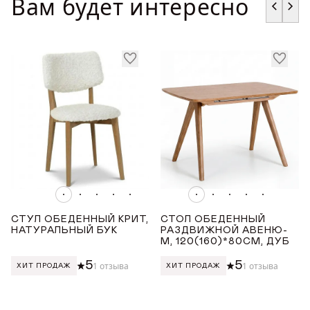
Вам будет интересно
ГДЕ КУПИТЬ
ДИЗАЙНЕРАМ
СОТРУДНИЧЕСТВО
ДИЛЕРАМ
ПОКУПАТЕЛЮ
КОНТАКТЫ
СТУЛ ОБЕДЕННЫЙ КРИТ,
СТОЛ ОБЕДЕННЫЙ
НАТУРАЛЬНЫЙ БУК
РАЗДВИЖНОЙ АВЕНЮ-
О ФАБРИКЕ
М, 120(160)*80СМ, ДУБ
5
5
1 отзыва
1 отзыва
ХИТ ПРОДАЖ
ХИТ ПРОДАЖ
О нас
VK
Youtube
Telegram
MAX
Яндекс Ритм
Pinterest
История