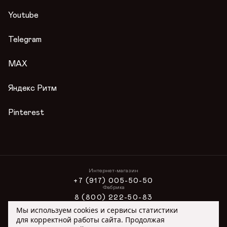
Сертификаты
Контакты
Youtube
Гарантии
Журнал
Telegram
Вопросы и ответы
Условия акции
MAX
Публичная оферта
Яндекс Ритм
Pinterest
Интернет-магазин
+7 (917) 005-50-50
Фабрика
8 (800) 222-50-83
Интернет-магазин
Мы используем cookies и сервисы статистики
ONLINE@ORIMEX.RU
для корректной работы сайта. Продолжая
Сотрудничество