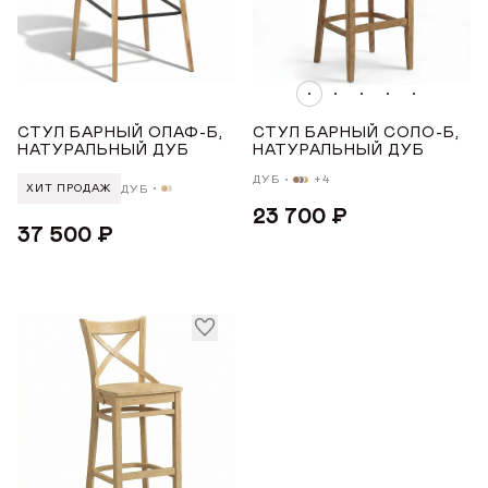
ГДЕ КУПИТЬ
ПОДЛОКОТНИКИ
ДИЗАЙНЕРАМ
Нет
СОТРУДНИЧЕСТВО
МАТЕРИАЛ
СТУЛ БАРНЫЙ ОЛАФ-Б,
СТУЛ БАРНЫЙ СОЛО-Б,
НАТУРАЛЬНЫЙ ДУБ
НАТУРАЛЬНЫЙ ДУБ
ДУБ
+4
ДУБ
ДИЛЕРАМ
ХИТ ПРОДАЖ
Дуб
23 700 ₽
37 500 ₽
МАТЕРИАЛ ОПОР
ПОКУПАТЕЛЮ
Дуб
КОНТАКТЫ
УРОВЕНЬ МЯГКОСТИ
О ФАБРИКЕ
О нас
Жесткий
VK
Youtube
Telegram
MAX
Яндекс Ритм
Pinterest
Средний
История