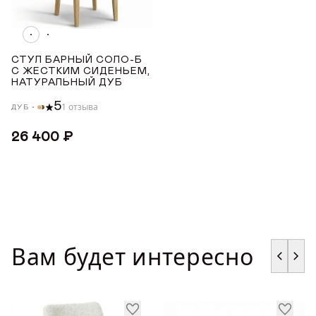
Награды
СТРАНА ПРОИЗВОДСТВА
Телепроекты
СТУЛ БАРНЫЙ СОЛО-Б
РОССИЯ
С ЖЕСТКИМ СИДЕНЬЕМ,
НАТУРАЛЬНЫЙ ДУБ
ТОНИРОВКА
5
1 отзыва
ДУБ
26 400 ₽
Светлый дуб с чёрной патиной
Светлый дуб
Дуб меловой
ЦВЕТ ТКАНИ
Вам будет интересно
Бежевый
Зеленый
Серый