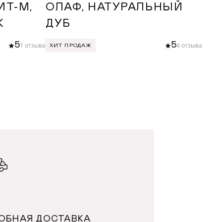
ИТ-М,
ОЛАФ, НАТУРАЛЬНЫЙ
ТА
К
ДУБ
БУ
5
5
1 отзыва
4 отзыва
ХИТ ПРОДАЖ
ХИТ
У
ДОБАВИТЬ В КОРЗИНУ
ОБНАЯ ДОСТАВКА