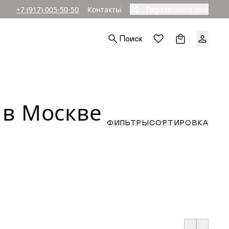
+7 (917) 005-50-50
Контакты
Перезвоните мне
Ы
Поиск
РА (СМ)
СОРТИРОВКА
ФИЛЬТРЫ
до
По популярност
По возрастанию
АРА (СМ)
 в Москве
По уменьшению
По скидкам
СОРТИРОВКА
ФИЛЬТРЫ
до
По популярност
АРА (СМ)
По возрастанию
По уменьшению
По скидкам
до