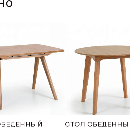
но
VK
Youtube
Telegram
MAX
Яндекс Ритм
Pinterest
+7 (917) 005-50-50
интернет-магазин
ONLINE@ORIMEX.RU
НАПИСАТЬ ДИРЕКТОРУ
ОБЕДЕННЫЙ
СТОЛ ОБЕДЕННЫ