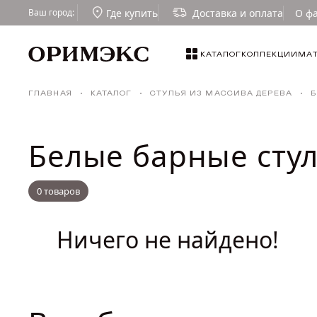
Где купить
Доставка и оплата
О ф
Ваш город:
СОРТИРОВКА
КАТАЛОГ
КОЛЛЕКЦИИ
МА
КАТАЛОГ
По популярности
Столы
ГЛАВНАЯ
КАТАЛОГ
СТУЛЬЯ ИЗ МАССИВА ДЕРЕВА
Б
По возрастанию цены
КОЛЛЕКЦИИ
По уменьшению цены
Стулья
По скидкам
Белые барные стул
МАТЕРИАЛЫ
Табуреты
Малые формы
ТКАНИ И ТОНИРОВКИ
0 товаров
Стулья для кафе и ресторанов
ГДЕ КУПИТЬ
Ничего не найдено!
ДИЗАЙНЕРАМ
СОТРУДНИЧЕСТВО