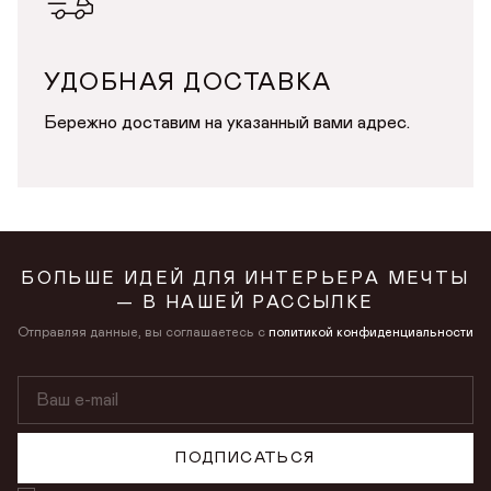
Продолжая, вы даёте
согласие на сбор, обработку
и хранение
Продолжая, вы даёте
согласие на сбор, обработку
и хранение
персональных данных
персональных данных
СОХРАНИТЬ
УДОБНАЯ ДОСТАВКА
Бережно доставим на указанный вами адрес.
БОЛЬШЕ ИДЕЙ ДЛЯ ИНТЕРЬЕРА МЕЧТЫ
— В НАШЕЙ РАССЫЛКЕ
Отправляя данные, вы соглашаетесь с
политикой конфиденциальности
ПОДПИСАТЬСЯ