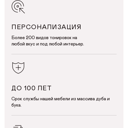
ПЕРСОНАЛИЗАЦИЯ
ДОБРО ПОЖАЛОВАТЬ
Более 200 видов тонировок на
любой вкус и под любой интерьер.
КУПИТЬ В ОДИН КЛИК
Имя*
АВТОРИЗАЦИЯ/
РЕГИСТРАЦИЯ
БАРНЫЕ СТУЛЬЯ В СТИЛЕ ЛОФТ
Авторизуйтесь или зарегистрируйтесь
Имя
по номеру телефона
Почта*
Телефон
ДО 100 ЛЕТ
Телефон
Срок службы нашей мебели из массива дуба и
Предпочтительный способ связи*
бука.
Telegram
WhatsApp
Viber
ОТПРАВИТЬ
ОТПРАВИТЬ ЗАЯВКУ
Данные можно заполнить позже
в личном кабинете