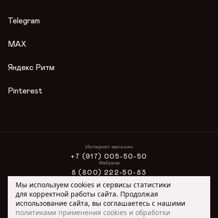
Гарантии
Журнал
Telegram
Вопросы и ответы
Условия акции
MAX
Публичная оферта
Яндекс Ритм
Pinterest
Интернет-магазин
+7 (917) 005-50-50
Фабрика
8 (800) 222-50-83
Интернет-магазин
Мы используем cookies и сервисы статистики
ONLINE@ORIMEX.RU
для корректной работы сайта. Продолжая
Сотрудничество
использование сайта, вы соглашаетесь с нашими
ORIMEX@ORIMEX.RU
политиками применения cookies и обработки