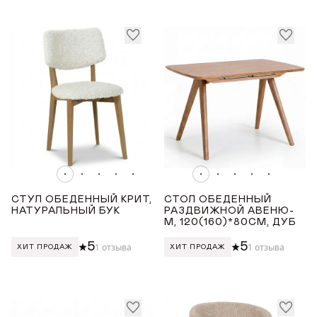
ГДЕ КУПИТЬ
ДИЗАЙНЕРАМ
СОТРУДНИЧЕСТВО
ДИЛЕРАМ
ПОКУПАТЕЛЮ
СТУЛ ОБЕДЕННЫЙ КРИТ,
СТОЛ ОБЕДЕННЫЙ
КОНТАКТЫ
НАТУРАЛЬНЫЙ БУК
РАЗДВИЖНОЙ АВЕНЮ-
М, 120(160)*80СМ, ДУБ
5
5
1 отзыва
1 отзыва
О ФАБРИКЕ
ХИТ ПРОДАЖ
ХИТ ПРОДАЖ
О нас
VK
Youtube
Telegram
MAX
Яндекс Ритм
Pinterest
История