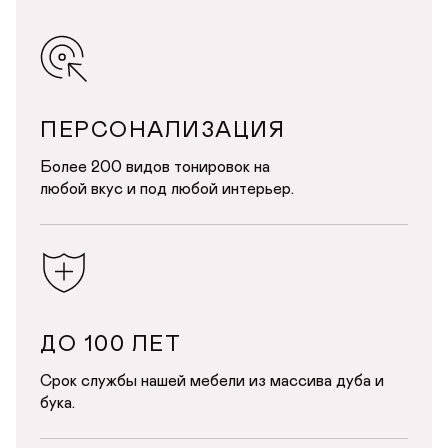
ДОБРО ПОЖАЛОВАТЬ
ПЕРСОНАЛИЗАЦИЯ
Более 200 видов тонировок на
КУПИТЬ В ОДИН КЛИК
Имя*
АВТОРИЗАЦИЯ/
любой вкус и под любой интерьер.
БАРНЫЕ СТУЛЬЯ С ОБИВКОЙ ИЗ КОЖЗАМА В
РЕГИСТРАЦИЯ
ЦВЕТЕ ОРЕХ
Авторизуйтесь или зарегистрируйтесь
по номеру телефона
Почта*
Имя
Телефон
Телефон
ДО 100 ЛЕТ
Предпочтительный способ связи*
Срок службы нашей мебели из массива дуба и
Telegram
WhatsApp
Viber
бука.
ОТПРАВИТЬ
Данные можно заполнить позже
ОТПРАВИТЬ ЗАЯВКУ