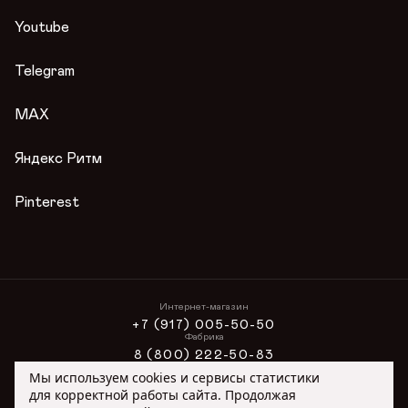
Сертификаты
Контакты
Youtube
Гарантии
Журнал
Telegram
Вопросы и ответы
Условия акции
MAX
Публичная оферта
Яндекс Ритм
Pinterest
Интернет-магазин
+7 (917) 005-50-50
Фабрика
8 (800) 222-50-83
Интернет-магазин
Мы используем cookies и сервисы статистики
ONLINE@ORIMEX.RU
для корректной работы сайта. Продолжая
Сотрудничество