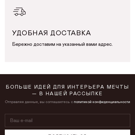
в личном кабинете
Продолжая, вы даёте
согласие на сбор, обработку
и хранение
персональных данных
Продолжая, вы даёте
согласие на сбор, обработку
и хранение
персональных данных
СОХРАНИТЬ
УДОБНАЯ ДОСТАВКА
Бережно доставим на указанный вами адрес.
БОЛЬШЕ ИДЕЙ ДЛЯ ИНТЕРЬЕРА МЕЧТЫ
— В НАШЕЙ РАССЫЛКЕ
Отправляя данные, вы соглашаетесь с
политикой конфиденциальности