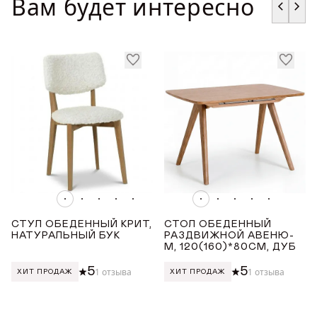
Вам будет интересно
ГДЕ КУПИТЬ
ДИЗАЙНЕРАМ
СОТРУДНИЧЕСТВО
ДИЛЕРАМ
ПОКУПАТЕЛЮ
КОНТАКТЫ
СТУЛ ОБЕДЕННЫЙ КРИТ,
СТОЛ ОБЕДЕННЫЙ
НАТУРАЛЬНЫЙ БУК
РАЗДВИЖНОЙ АВЕНЮ-
О ФАБРИКЕ
М, 120(160)*80СМ, ДУБ
5
5
1 отзыва
1 отзыва
ХИТ ПРОДАЖ
ХИТ ПРОДАЖ
О нас
VK
Youtube
Telegram
MAX
Яндекс Ритм
Pinterest
История