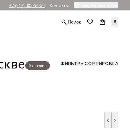
+7 (917) 005-50-50
Контакты
Перезвоните мне
Ы
Поиск
РА (СМ)
СОРТИРОВКА
ФИЛЬТРЫ
до
По популярност
По возрастанию
АРА (СМ)
скве
По уменьшению
СОРТИРОВКА
ФИЛЬТРЫ
По скидкам
0 товаров
до
По популярност
По возрастанию
АРА (СМ)
По уменьшению
По скидкам
до