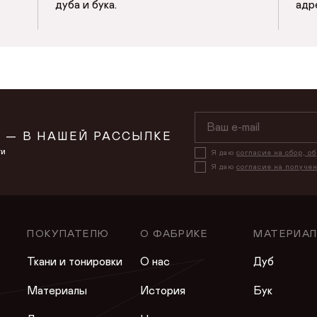
дуба и бука.
адр
и хранение персональных данных
СОХРАНИТЬ
 — В НАШЕЙ РАССЫЛКЕ
ти
Я даю
согласие на сбор, о
Я даю
согласие на получе
ПОКУПАТЕЛЮ
О ФАБРИКЕ
МАТЕРИА
Ткани и тонировки
О нас
Дуб
Материалы
История
Бук