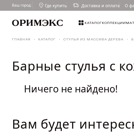
Где купить
Доставка и оплата
О ф
Ваш город:
СОРТИРОВКА
КАТАЛОГ
КОЛЛЕКЦИИ
МА
КАТАЛОГ
По популярности
Столы
ГЛАВНАЯ
КАТАЛОГ
СТУЛЬЯ ИЗ МАССИВА ДЕРЕВА
Б
По возрастанию цены
КОЛЛЕКЦИИ
По уменьшению цены
Стулья
По скидкам
Барные стулья с к
МАТЕРИАЛЫ
Табуреты
Малые формы
ТКАНИ И ТОНИРОВКИ
Ничего не найдено!
Стулья для кафе и ресторанов
ГДЕ КУПИТЬ
ДИЗАЙНЕРАМ
Вам будет интерес
СОТРУДНИЧЕСТВО