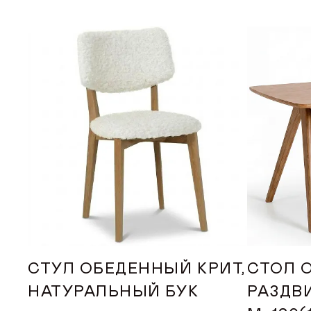
ДИЛЕРАМ
ПОКУПАТЕЛЮ
КОНТАКТЫ
О ФАБРИКЕ
О нас
История
Награды
СТУЛ ОБЕДЕННЫЙ КРИТ,
СТОЛ 
Телепроекты
НАТУРАЛЬНЫЙ БУК
РАЗДВ