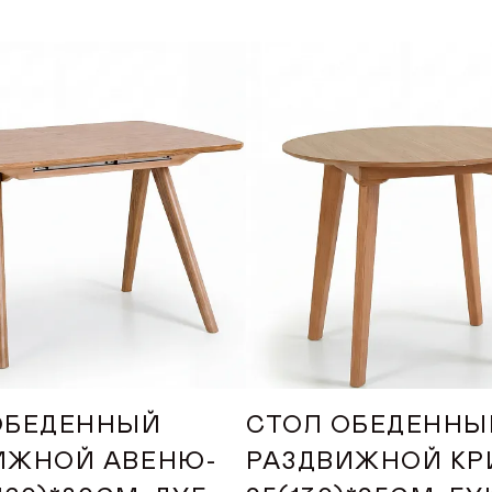
VK
Youtube
Telegram
MAX
Яндекс Ритм
Pinterest
+7 (917) 005-50-50
интернет-магазин
ONLINE@ORIMEX.RU
ОБЕДЕННЫЙ
СТОЛ ОБЕДЕННЫ
НАПИСАТЬ ДИРЕКТОРУ
ИЖНОЙ АВЕНЮ-
РАЗДВИЖНОЙ КР