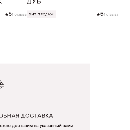
К
ДУБ
БУ
5
5
1 отзыва
4 отзыва
ХИТ ПРОДАЖ
ХИТ
У
ДОБАВИТЬ В КОРЗИНУ
ОБНАЯ ДОСТАВКА
ежно доставим на указанный вами