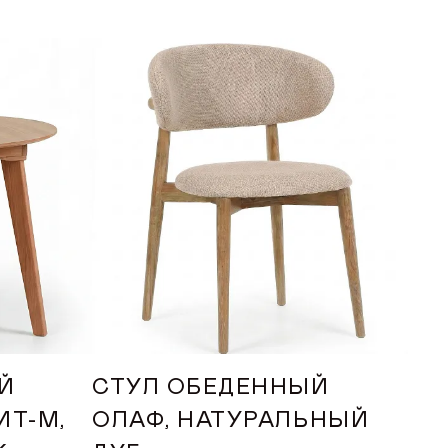
Й
СТУЛ ОБЕДЕННЫЙ
СТ
ИТ-М,
ОЛАФ, НАТУРАЛЬНЫЙ
ТА