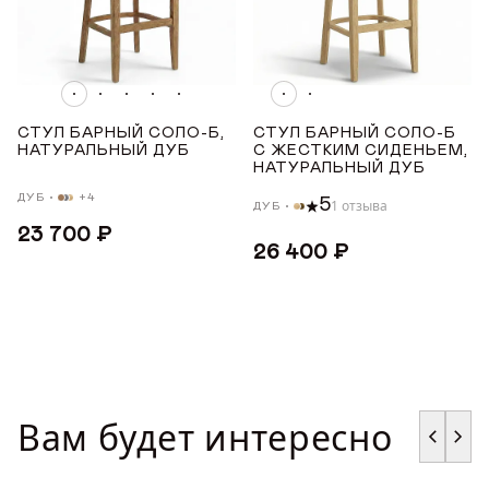
ГДЕ КУПИТЬ
Нет
ДИЗАЙНЕРАМ
МАТЕРИАЛ
СОТРУДНИЧЕСТВО
СТУЛ БАРНЫЙ СОЛО-Б,
СТУЛ БАРНЫЙ СОЛО-Б
НАТУРАЛЬНЫЙ ДУБ
С ЖЕСТКИМ СИДЕНЬЕМ,
Дуб
НАТУРАЛЬНЫЙ ДУБ
ДИЛЕРАМ
ДУБ
+4
5
1 отзыва
ДУБ
МАТЕРИАЛ ОПОР
23 700 ₽
26 400 ₽
ПОКУПАТЕЛЮ
Дуб
КОНТАКТЫ
УРОВЕНЬ МЯГКОСТИ
О ФАБРИКЕ
Жесткий
Вам будет интересно
О нас
Средний
VK
Youtube
Telegram
MAX
Яндекс Ритм
Pinterest
История