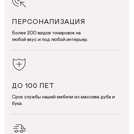
Предпочтительный способ связи*
Telegram
WhatsApp
Viber
ПЕРСОНАЛИЗАЦИЯ
ОТПРАВИТЬ
Данные можно заполнить позже
ОТПРАВИТЬ ЗАЯВКУ
в личном кабинете
Более 200 видов тонировок на
Продолжая, вы даёте
согласие на сбор, обработку
и хранение
любой вкус и под любой интерьер.
персональных данных
Продолжая, вы даёте
согласие на сбор, обработку
и хранение
персональных данных
СОХРАНИТЬ
ДО 100 ЛЕТ
Срок службы нашей мебели из массива дуба и
бука.