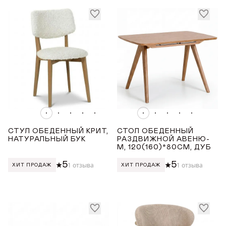
СТРАНА ПРОИЗВОДСТВА
Награды
РОССИЯ
Телепроекты
ТОНИРОВКА
Светлый дуб с чёрной патиной
Светлый дуб
Дуб меловой
СТУЛ ОБЕДЕННЫЙ КРИТ,
СТОЛ ОБЕДЕННЫЙ
НАТУРАЛЬНЫЙ БУК
РАЗДВИЖНОЙ АВЕНЮ-
ЦВЕТ ТКАНИ
М, 120(160)*80СМ, ДУБ
5
5
1 отзыва
1 отзыва
ХИТ ПРОДАЖ
ХИТ ПРОДАЖ
Бежевый
Зеленый
Серый
Оранжевый