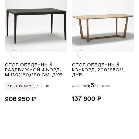
Телефон
Телефон
Предпочтительный способ связи*
Telegram
WhatsApp
Viber
ОТПРАВИТЬ
Данные можно заполнить позже
ОТПРАВИТЬ ЗАЯВКУ
в личном кабинете
Продолжая, вы даёте
согласие на сбор, обработку
и хранение
персональных данных
Продолжая, вы даёте
согласие на сбор, обработку
и хранение
персональных данных
СОХРАНИТЬ
СТОЛ ОБЕДЕННЫЙ
СТОЛ ОБЕДЕННЫЙ
РАЗДВИЖНОЙ ФЬОРД-
КОНКОРД, 200*95СМ,
М,140(180)*90 СМ, ДУБ
ДУБ
5
2 отзыва
ДУБ
ДУБ
ХИТ ПРОДАЖ
137 900 ₽
206 250 ₽