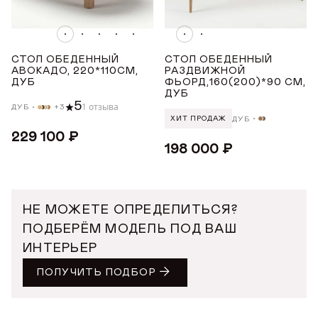
от
до
СТОЛ ОБЕДЕННЫЙ
СТОЛ ОБЕДЕННЫЙ
АВОКАДО, 220*110СМ,
РАЗДВИЖНОЙ
ШИРИНА ТОВАРА (СМ)
ДУБ
ФЬОРД,160(200)*90 СМ,
ДУБ
5
1 отзыва
ДУБ
+3
ДУБ
ХИТ ПРОДАЖ
от
до
229 100 ₽
198 000 ₽
ВЫСОТА ТОВАРА (СМ)
от
до
НЕ МОЖЕТЕ ОПРЕДЕЛИТЬСЯ?
ПОДБЕРЁМ МОДЕЛЬ ПОД ВАШ
ИНТЕРЬЕР
ПОЛУЧИТЬ ПОДБОР