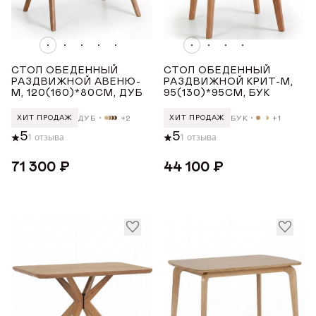
5-7
Награды
2-4
Телепроекты
2-6
СТОЛ ОБЕДЕННЫЙ
СТОЛ ОБЕДЕННЫЙ
РАЗДВИЖНОЙ АВЕНЮ-
РАЗДВИЖНОЙ КРИТ-М,
4-5
М, 120(160)*80СМ, ДУБ
95(130)*95СМ, БУК
4-6
ДУБ
+2
БУК
+1
ХИТ ПРОДАЖ
ХИТ ПРОДАЖ
Показать все
5
5
1 отзыва
1 отзыва
71 300 ₽
44 100 ₽
МАТЕРИАЛ
Бук
Дуб
СТРАНА ПРОИЗВОДСТВА
РОССИЯ