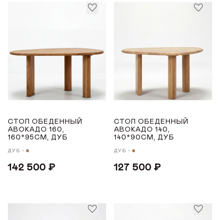
СТОЛ ОБЕДЕННЫЙ
СТОЛ ОБЕДЕННЫЙ
ДОБРО ПОЖАЛОВАТЬ
АВОКАДО 160,
АВОКАДО 140,
160*95СМ, ДУБ
140*90СМ, ДУБ
КУПИТЬ В ОДИН КЛИК
ДУБ
ДУБ
Имя*
АВТОРИЗАЦИЯ/
142 500 ₽
СТОЛЫ В СКАНДИНАВСКОМ СТИЛЕ ДЛЯ
127 500 ₽
РЕГИСТРАЦИЯ
КУХНИ
Авторизуйтесь или зарегистрируйтесь
по номеру телефона
Почта*
Имя