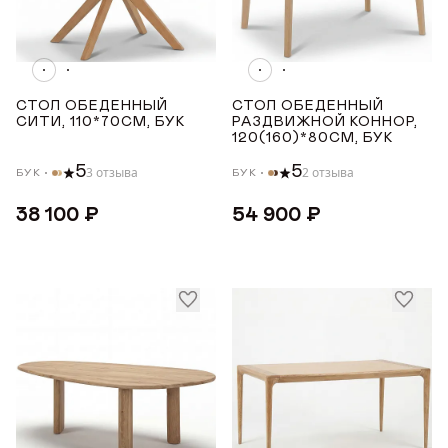
ТОНИРОВКА
Белая эмаль
СТОЛ ОБЕДЕННЫЙ
СТОЛ ОБЕДЕННЫЙ
СИТИ, 110*70СМ, БУК
РАЗДВИЖНОЙ КОННОР,
Белый
120(160)*80СМ, БУК
Орех
5
5
3 отзыва
2 отзыва
БУК
БУК
Светлый дуб с чёрной патиной
38 100 ₽
54 900 ₽
Светлый дуб
Показать все
ПОКРЫТИЕ СТОЛЕШНИЦЫ
Массив дуба
Шпон дуба
ДЛИНА ТОВАРА (СМ)