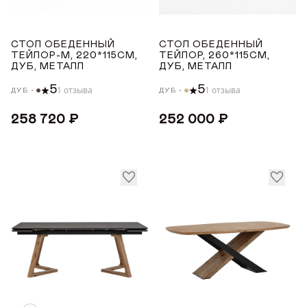
8-12
Награды
до 10
СТОЛ ОБЕДЕННЫЙ
СТОЛ ОБЕДЕННЫЙ
Телепроекты
ТЕЙЛОР-М, 220*115СМ,
ТЕЙЛОР, 260*115СМ,
до 8
ДУБ, МЕТАЛЛ
ДУБ, МЕТАЛЛ
5
5
1 отзыва
1 отзыва
ДУБ
ДУБ
МАТЕРИАЛ
258 720 ₽
252 000 ₽
Дуб
СТРАНА ПРОИЗВОДСТВА
РОССИЯ
ТОНИРОВКА
Белый
Орех