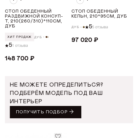
СТОЛ ОБЕДЕННЫЙ
СТОЛ ОБЕДЕННЫЙ
ШИРИНА ТОВАРА (СМ)
РАЗДВИЖНОЙ КОНСУЛ-
КЕЛЬН, 210*95СМ, ДУБ
Т, 210(260/310)*110СМ,
ДУБ
5
5 отзыва
ДУБ
от
до
ДУБ
ХИТ ПРОДАЖ
97 020 ₽
5
1 отзыва
ВЫСОТА ТОВАРА (СМ)
148 700 ₽
от
до
НЕ МОЖЕТЕ ОПРЕДЕЛИТЬСЯ?
ПОДБЕРЁМ МОДЕЛЬ ПОД ВАШ
ИНТЕРЬЕР
ПОЛУЧИТЬ ПОДБОР