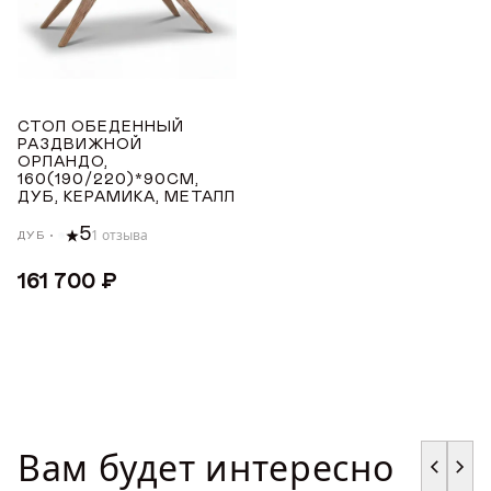
ТОНИРОВКА
Награды
Белый
Телепроекты
Чёрный
СТОЛ ОБЕДЕННЫЙ
Серый
РАЗДВИЖНОЙ
ОРЛАНДО,
160(190/220)*90СМ,
ПОКРЫТИЕ СТОЛЕШНИЦЫ
ДУБ, КЕРАМИКА, МЕТАЛЛ
5
1 отзыва
ДУБ
Керамика
161 700 ₽
ДЛИНА ТОВАРА (СМ)
от
до
ШИРИНА ТОВАРА (СМ)
Вам будет интересно