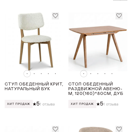
от
до
ВЫСОТА ТОВАРА (СМ)
от
до
СТУЛ ОБЕДЕННЫЙ КРИТ,
СТОЛ ОБЕДЕННЫЙ
НАТУРАЛЬНЫЙ БУК
РАЗДВИЖНОЙ АВЕНЮ-
М, 120(160)*80СМ, ДУБ
5
5
1 отзыва
1 отзыва
ХИТ ПРОДАЖ
ХИТ ПРОДАЖ
ДОБРО ПОЖАЛОВАТЬ
КУПИТЬ В ОДИН КЛИК
Имя*
АВТОРИЗАЦИЯ/
РАСКЛАДНЫЕ КЕРАМИЧЕСКИЕ СТОЛЫ