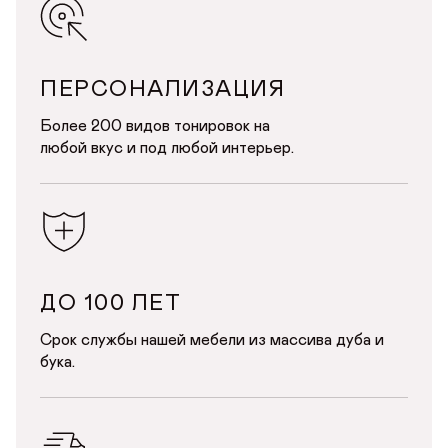
Авторизуйтесь или зарегистрируйтесь
Имя
по номеру телефона
Почта*
Телефон
Телефон
ПЕРСОНАЛИЗАЦИЯ
Предпочтительный способ связи*
Более 200 видов тонировок на
любой вкус и под любой интерьер.
Telegram
WhatsApp
Viber
ОТПРАВИТЬ
ОТПРАВИТЬ ЗАЯВКУ
Данные можно заполнить позже
в личном кабинете
Продолжая, вы даёте
согласие на сбор, обработку
и хранение
Продолжая, вы даёте
согласие на сбор, обработку
и хранение
персональных данных
персональных данных
СОХРАНИТЬ
ДО 100 ЛЕТ
Срок службы нашей мебели из массива дуба и
бука.