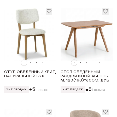
Награды
Серый
Телепроекты
ПОКРЫТИЕ СТОЛЕШНИЦЫ
Керамика
ДЛИНА ТОВАРА (СМ)
от
до
СТУЛ ОБЕДЕННЫЙ КРИТ,
СТОЛ ОБЕДЕННЫЙ
НАТУРАЛЬНЫЙ БУК
РАЗДВИЖНОЙ АВЕНЮ-
М, 120(160)*80СМ, ДУБ
ШИРИНА ТОВАРА (СМ)
5
5
1 отзыва
1 отзыва
ХИТ ПРОДАЖ
ХИТ ПРОДАЖ
от
до
ВЫСОТА ТОВАРА (СМ)