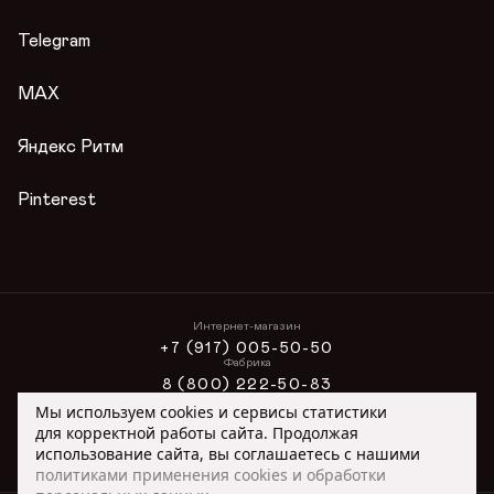
Гарантии
Журнал
Telegram
Вопросы и ответы
Условия акции
MAX
Публичная оферта
Яндекс Ритм
Pinterest
Интернет-магазин
+7 (917) 005-50-50
Фабрика
8 (800) 222-50-83
Интернет-магазин
Мы используем cookies и сервисы статистики
ONLINE@ORIMEX.RU
для корректной работы сайта. Продолжая
Сотрудничество
использование сайта, вы соглашаетесь с нашими
ORIMEX@ORIMEX.RU
политиками применения cookies и обработки