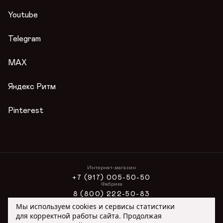
Сертификаты
Контакты
Youtube
Гарантии
Журнал
Telegram
Вопросы и ответы
Условия акции
MAX
Публичная оферта
Яндекс Ритм
Pinterest
Интернет-магазин
+7 (917) 005-50-50
Фабрика
8 (800) 222-50-83
Интернет-магазин
Мы используем cookies и сервисы статистики
ONLINE@ORIMEX.RU
для корректной работы сайта. Продолжая
Сотрудничество