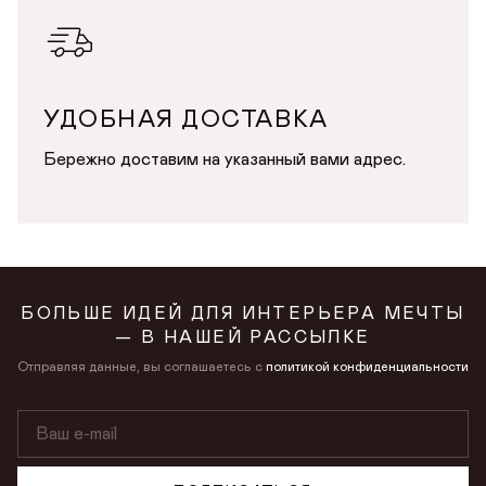
в личном кабинете
Продолжая, вы даёте
согласие на сбор, обработку
и хранение
Продолжая, вы даёте
согласие на сбор, обработку
и хранение
персональных данных
персональных данных
СОХРАНИТЬ
УДОБНАЯ ДОСТАВКА
Бережно доставим на указанный вами адрес.
БОЛЬШЕ ИДЕЙ ДЛЯ ИНТЕРЬЕРА МЕЧТЫ
— В НАШЕЙ РАССЫЛКЕ
Отправляя данные, вы соглашаетесь с
политикой конфиденциальности