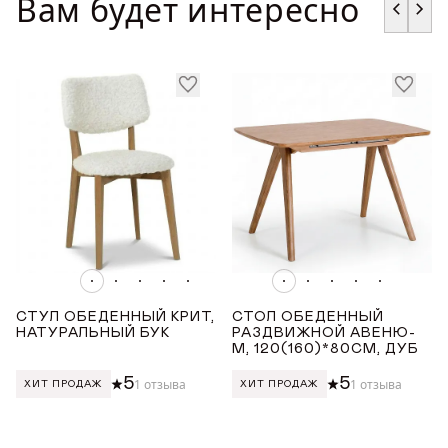
Вам будет интересно
ГДЕ КУПИТЬ
ДИЗАЙНЕРАМ
СОТРУДНИЧЕСТВО
ДИЛЕРАМ
ПОКУПАТЕЛЮ
КОНТАКТЫ
СТУЛ ОБЕДЕННЫЙ КРИТ,
СТОЛ ОБЕДЕННЫЙ
НАТУРАЛЬНЫЙ БУК
РАЗДВИЖНОЙ АВЕНЮ-
О ФАБРИКЕ
М, 120(160)*80СМ, ДУБ
5
5
1 отзыва
1 отзыва
ХИТ ПРОДАЖ
ХИТ ПРОДАЖ
О нас
VK
Youtube
Telegram
MAX
Яндекс Ритм
Pinterest
История