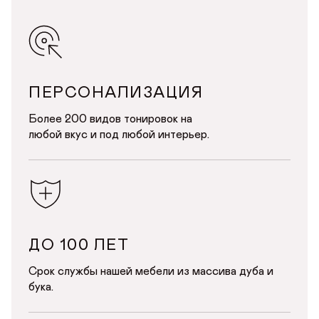
ДОБРО ПОЖАЛОВАТЬ
ПЕРСОНАЛИЗАЦИЯ
Более 200 видов тонировок на
КУПИТЬ В ОДИН КЛИК
Имя*
АВТОРИЗАЦИЯ/
любой вкус и под любой интерьер.
РЕГИСТРАЦИЯ
ОВАЛЬНЫЕ СЕРЫЕ СТОЛЫ ДЛЯ КУХНИ
Авторизуйтесь или зарегистрируйтесь
Имя
по номеру телефона
Почта*
Телефон
Телефон
ДО 100 ЛЕТ
Предпочтительный способ связи*
Срок службы нашей мебели из массива дуба и
Telegram
WhatsApp
Viber
бука.
ОТПРАВИТЬ
ОТПРАВИТЬ ЗАЯВКУ
Данные можно заполнить позже