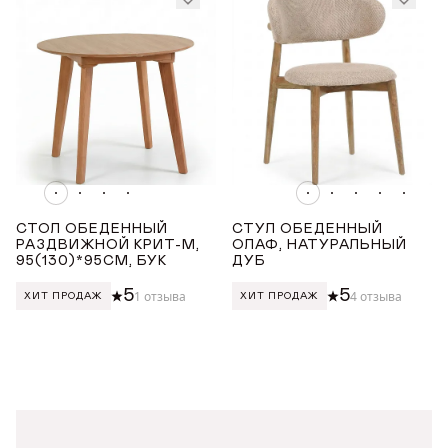
Данные можно заполнить позже
ОТПРАВИТЬ ЗАЯВКУ
в личном кабинете
Продолжая, вы даёте
согласие на сбор, обработку
и хранение
персональных данных
Продолжая, вы даёте
согласие на сбор, обработку
и хранение
персональных данных
СОХРАНИТЬ
СТОЛ ОБЕДЕННЫЙ
СТУЛ ОБЕДЕННЫЙ
РАЗДВИЖНОЙ КРИТ-М,
ОЛАФ, НАТУРАЛЬНЫЙ
95(130)*95СМ, БУК
ДУБ
5
5
1 отзыва
4 отзыва
ХИТ ПРОДАЖ
ХИТ ПРОДАЖ