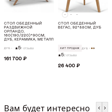
Показать все
ПОКРЫТИЕ СТОЛЕШНИЦЫ
СТОЛ ОБЕДЕННЫЙ
СТОЛ ОБЕДЕННЫЙ
РАЗДВИЖНОЙ
ВЕГАС, 92*88СМ, ДУБ
ОРЛАНДО,
Керамика
160(190/220)*90СМ,
ДУБ, КЕРАМИКА, МЕТАЛЛ
Массив дуба
5
1 отзыва
Шпон дуба
ДУБ
ДУБ
ХИТ ПРОДАЖ
5
2 отзыва
161 700 ₽
ДЛИНА ТОВАРА (СМ)
26 400 ₽
от
до
ШИРИНА ТОВАРА (СМ)
Вам будет интересно
от
до