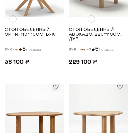
6-7
Награды
Показать все
Телепроекты
МАТЕРИАЛ
СТОЛ ОБЕДЕННЫЙ
СТОЛ ОБЕДЕННЫЙ
СИТИ, 110*70СМ, БУК
АВОКАДО, 220*110СМ,
ДУБ
Бук
5
5
3 отзыва
1 отзыва
БУК
ДУБ
+3
Дуб
38 100 ₽
229 100 ₽
СТРАНА ПРОИЗВОДСТВА
РОССИЯ
ТОНИРОВКА
Белая эмаль
Венге