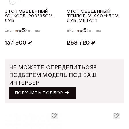
СТОЛ ОБЕДЕННЫЙ
СТОЛ ОБЕДЕННЫЙ
КОНКОРД, 200*95СМ,
ТЕЙЛОР-М, 220*115СМ,
от
до
ДУБ
ДУБ, МЕТАЛЛ
5
5
2 отзыва
1 отзыва
ДУБ
ДУБ
ВЫСОТА ТОВАРА (СМ)
137 900 ₽
258 720 ₽
от
до
НЕ МОЖЕТЕ ОПРЕДЕЛИТЬСЯ?
ПОДБЕРЁМ МОДЕЛЬ ПОД ВАШ
ИНТЕРЬЕР
ПОЛУЧИТЬ ПОДБОР